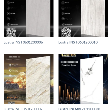
Lustra INST0601200006
Lustra INST0601200010
Lustra INCF0601200002
Lustra INEMB0601200038