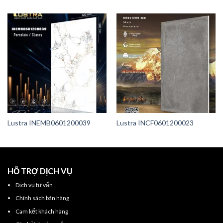
Lustra INEMB0601200039
Lustra INCF0601200023
HỖ TRỢ DỊCH VỤ
Dịch vụ tư vấn
Chính sách bán hàng
Cam kết khách hàng