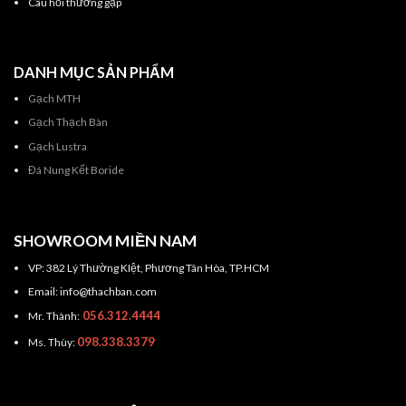
Câu hỏi thường gặp
DANH MỤC SẢN PHẨM
Gạch MTH
Gạch Thạch Bàn
Gạch Lustra
Đá Nung Kết Boride
SHOWROOM MIỀN NAM
VP: 382 Lý Thường KIệt, Phương Tân Hòa, TP.HCM
Email: info@thachban.com
056.312.4444
Mr. Thành:
098.338.3379
Ms. Thùy: