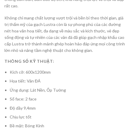
rất cao.
Không chỉ mang chất lượng vượt trội và bền bỉ theo thời gian, giá
trị thẩm mỹ của gạch Lustra còn là sự phong phú của các đường
nét hoa văn hoạ tiết, đa dạng về màu sắc và kích thước, vẻ đẹp
sống động và tự nhiên của các vân đá đã giúp gạch nhập khẩu cao
cấp Lustra trở thành mảnh ghép hoàn hảo đáp ứng mọi công trình
lớn nhỏ và nâng tầm nghệ thuật cho không gian.
THÔNG SỐ KỸ THUẬT:
Kích cỡ: 600x1200mm
Họa tiết: Vân ĐÁ
Ứng dụng: Lát Nền, Ốp Tường
Số face: 2 face
Độ dầy 9,4mm
Chịu lực tốt
Bề mặt: Bóng Kính