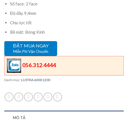
Số face: 2 face
Độ dầy 9,4mm
Chịu lực tốt
Bề mặt: Bóng Kính
ĐẶT MUA NGAY
Miễn Phí Vận Chuyển
056.312.4444
Danh mục:
LUSTRA 600X1200
MÔ TẢ