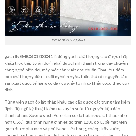
INEMB0601200041
gạch
INEMB0601200041
là dòng gạch chất lượng cao được nhập
khẩu trực tiếp từ ấn độ ( india) được hình thành trong dây chuyền
công nghệ hiện đại, máy móc sản xuất đạt chuẩn Châu Âu, đảm
bảo chất lượng đầu – cuối nghiêm ngặt. tuân thủ các nguyên tắc
sản xuất quốc tế hàng có đầy đủ giấy tờ nhập khẩu cocq theo quy
định.
Từng viên gạch ốp lát nhập khẩu cao cấp được các trung tâm kiểm
định, đội ngũ kỹ thuật kiểm tra xuyên suốt từ nguyên liệu đến
thành phẩm. Xương gạch Porcelain có độ hút nước rất thấp (nhỏ
hơn 0.5%), quá trình nung ở nhiệt độ trên 1200 độ C, bề mặt viên
gạch được phủ men và phủ Nano siêu bóng, chống trầy xước,
chống bám bẩn, đảm bảo độ bền, khả năng chịu lực và chịu va đập