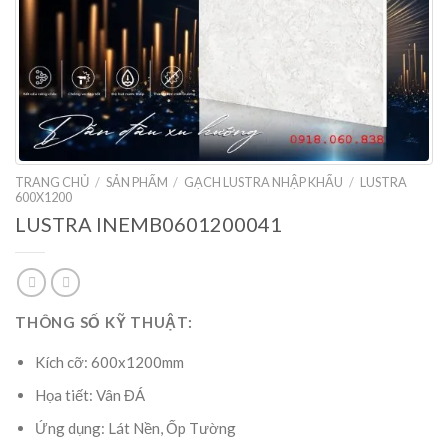
TRANG CHỦ
/
SẢN PHẨM
/
GẠCH LUSTRA NHẬP KHẨU
/
LUSTRA
600X1200
LUSTRA INEMB0601200041
THÔNG SỐ KỸ THUẬT:
Kích cỡ: 600x1200mm
Họa tiết: Vân ĐÁ
Ứng dụng: Lát Nền, Ốp Tường