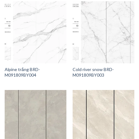
Alpine trắng BRD-
Cold river snow BRD-
M091809BY004
M091809BY003