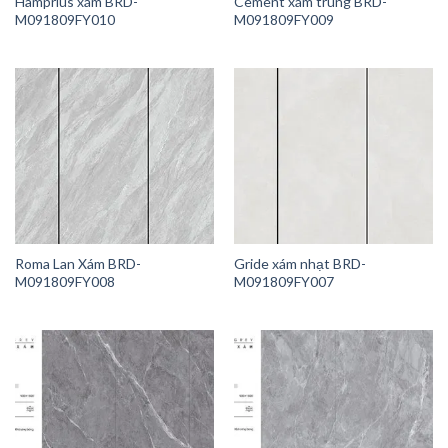
Hamprius xám BRD-
Cement xám trung BRD-
M091809FY010
M091809FY009
Roma Lan Xám BRD-
Gride xám nhạt BRD-
M091809FY008
M091809FY007