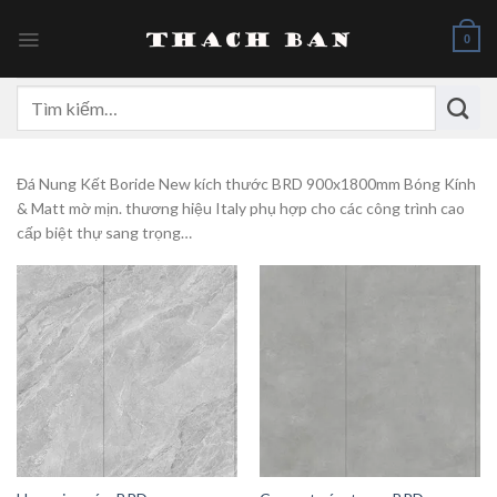
Skip
to
0
content
Tìm
kiếm:
Đá Nung Kết Boride New kích thước BRD 900x1800mm Bóng Kính
& Matt mờ mịn. thương hiệu Italy phụ hợp cho các công trình cao
cấp biệt thự sang trọng…