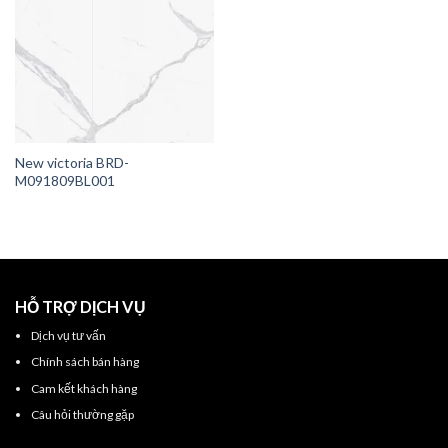
New victoria BRD-
M091809BL001
HỖ TRỢ DỊCH VỤ
Dịch vụ tư vấn
Chính sách bán hàng
Cam kết khách hàng
Câu hỏi thường gặp