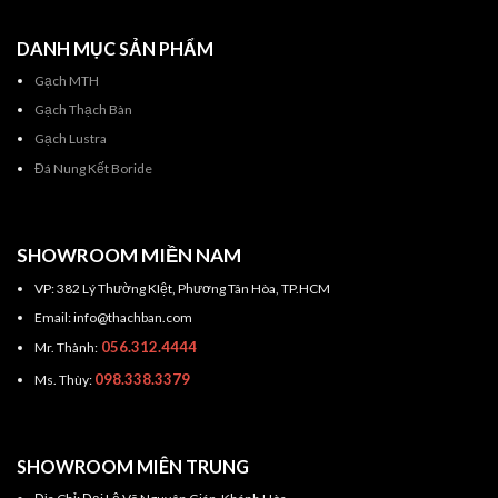
DANH MỤC SẢN PHẨM
Gạch MTH
Gạch Thạch Bàn
Gạch Lustra
Đá Nung Kết Boride
SHOWROOM MIỀN NAM
VP: 382 Lý Thường KIệt, Phương Tân Hòa, TP.HCM
Email: info@thachban.com
056.312.4444
Mr. Thành:
098.338.3379
Ms. Thùy:
SHOWROOM MIÊN TRUNG