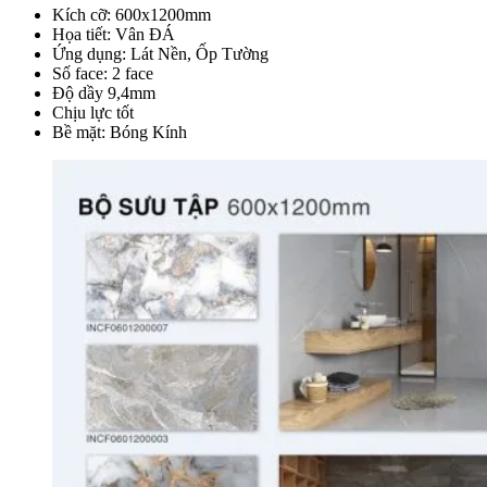
Kích cỡ: 600x1200mm
Họa tiết: Vân ĐÁ
Ứng dụng: Lát Nền, Ốp Tường
Số face: 2 face
Độ dầy 9,4mm
Chịu lực tốt
Bề mặt: Bóng Kính