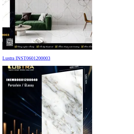
Lustra INST0601200003