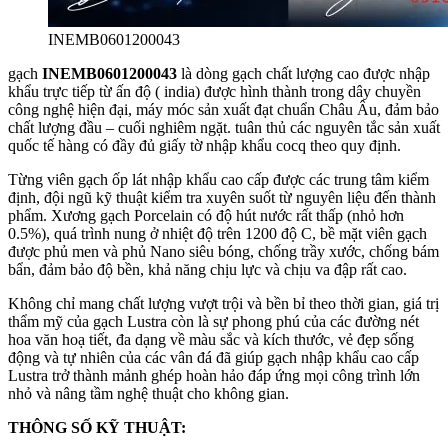
INEMB0601200043
gạch
INEMB0601200043
là dòng gạch chất lượng cao được nhập
khẩu trực tiếp từ ấn độ ( india) được hình thành trong dây chuyền
công nghệ hiện đại, máy móc sản xuất đạt chuẩn Châu Âu, đảm bảo
chất lượng đầu – cuối nghiêm ngặt. tuân thủ các nguyên tắc sản xuất
quốc tế hàng có đầy đủ giấy tờ nhập khẩu cocq theo quy định.
Từng viên gạch ốp lát nhập khẩu cao cấp được các trung tâm kiểm
định, đội ngũ kỹ thuật kiểm tra xuyên suốt từ nguyên liệu đến thành
phẩm. Xương gạch Porcelain có độ hút nước rất thấp (nhỏ hơn
0.5%), quá trình nung ở nhiệt độ trên 1200 độ C, bề mặt viên gạch
được phủ men và phủ Nano siêu bóng, chống trầy xước, chống bám
bẩn, đảm bảo độ bền, khả năng chịu lực và chịu va đập rất cao.
Không chỉ mang chất lượng vượt trội và bền bỉ theo thời gian, giá trị
thẩm mỹ của gạch Lustra còn là sự phong phú của các đường nét
hoa văn hoạ tiết, đa dạng về màu sắc và kích thước, vẻ đẹp sống
động và tự nhiên của các vân đá đã giúp gạch nhập khẩu cao cấp
Lustra trở thành mảnh ghép hoàn hảo đáp ứng mọi công trình lớn
nhỏ và nâng tầm nghệ thuật cho không gian.
THÔNG SỐ KỸ THUẬT: