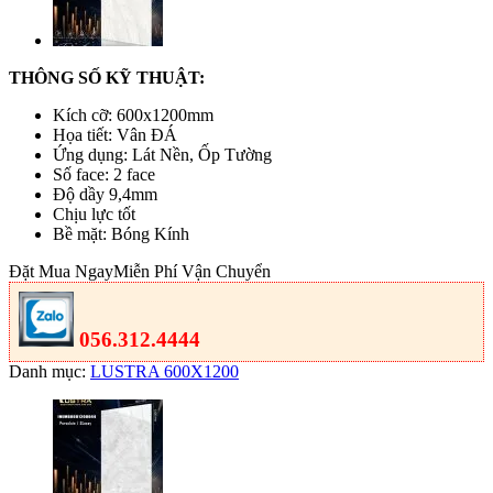
THÔNG SỐ KỸ THUẬT:
Kích cỡ: 600x1200mm
Họa tiết: Vân ĐÁ
Ứng dụng: Lát Nền, Ốp Tường
Số face: 2 face
Độ dầy 9,4mm
Chịu lực tốt
Bề mặt: Bóng Kính
Đặt Mua Ngay
Miễn Phí Vận Chuyển
056.312.4444
Danh mục:
LUSTRA 600X1200