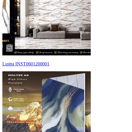
Lustra INST0601200001