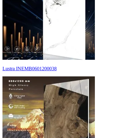
Lustra INEMB0601200038