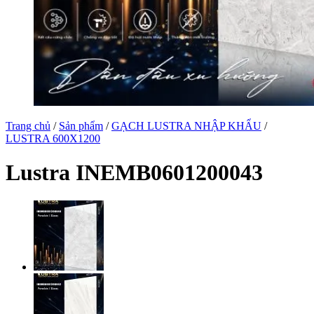
Trang chủ
/
Sản phẩm
/
GẠCH LUSTRA NHẬP KHẨU
/
LUSTRA 600X1200
Lustra INEMB0601200043