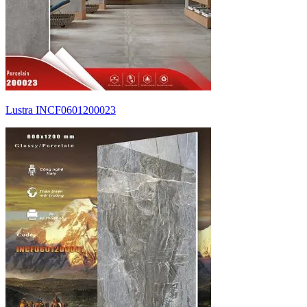
Lustra INCF0601200023