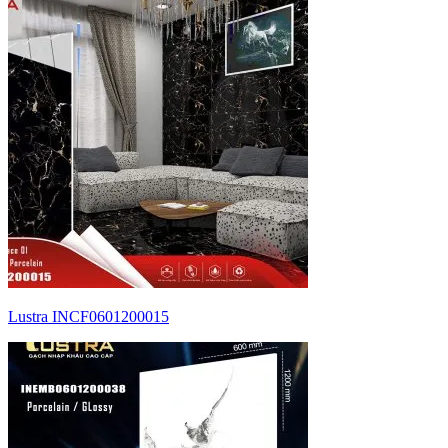
Lustra INCF0601200015