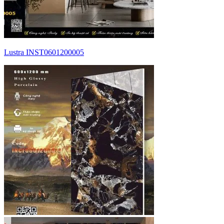
Lustra INST0601200005