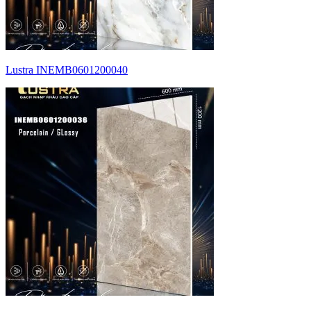
Lustra INEMB0601200040