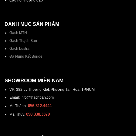
Câu hỏi thường gặp
DANH MỤC SẢN PHẨM
Gạch MTH
Gạch Thạch Bàn
Gạch Lustra
Đá Nung Kết Boride
SHOWROOM MIỀN NAM
VP: 382 Lý Thường KIệt, Phương Tân Hòa, TP.HCM
Email: info@thachban.com
056.312.4444
Mr. Thành:
098.338.3379
Ms. Thùy: