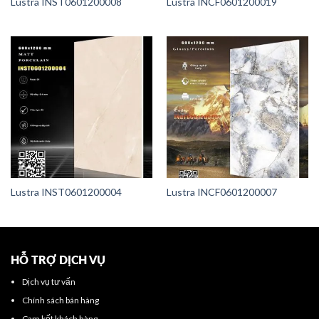
Lustra INST0601200008
Lustra INCF0601200019
Lustra INST0601200004
Lustra INCF0601200007
HỖ TRỢ DỊCH VỤ
Dịch vụ tư vấn
Chính sách bán hàng
Cam kết khách hàng