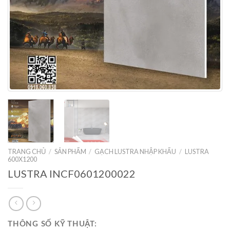
TRANG CHỦ
/
SẢN PHẨM
/
GẠCH LUSTRA NHẬP KHẨU
/
LUSTRA
600X1200
LUSTRA INCF0601200022
THÔNG SỐ KỸ THUẬT: