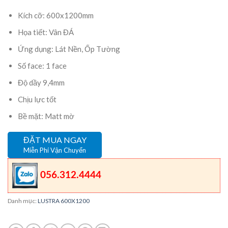
Kích cỡ: 600x1200mm
Họa tiết: Vân ĐÁ
Ứng dụng: Lát Nền, Ốp Tường
Số face: 1 face
Độ dầy 9,4mm
Chịu lực tốt
Bề mặt: Matt mờ
ĐẶT MUA NGAY
Miễn Phí Vận Chuyển
056.312.4444
Danh mục:
LUSTRA 600X1200