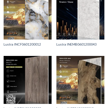
Lustra INCF0601200012
Lustra INEMB0601200043