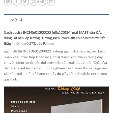
MÔ TẢ
Gạch Lustra INCF0601200022 (60x120CM) mặt MATT vân ĐÁ,
dùng Lát nền, ốp tường. Xương gạch Porcelain có độ hút nước rất
thấp (nhỏ hơn 0.5%), dầy 9,4mm
gạch
là dòng gạch chất lượng cao được
Lustra INCF0601200022
nhập khẩu trực tiếp từ ấn độ ( india) được hình thành trong dây
chuyền công nghệ hiện đại, máy móc sản xuất đạt chuẩn Châu Âu,
đảm bảo chất lượng đầu – cuối nghiêm ngặt. tuân thủ các nguyên
tắc sản xuất quốc tế hàng có đầy đủ giấy tờ nhập khẩu cocq theo
quy định.