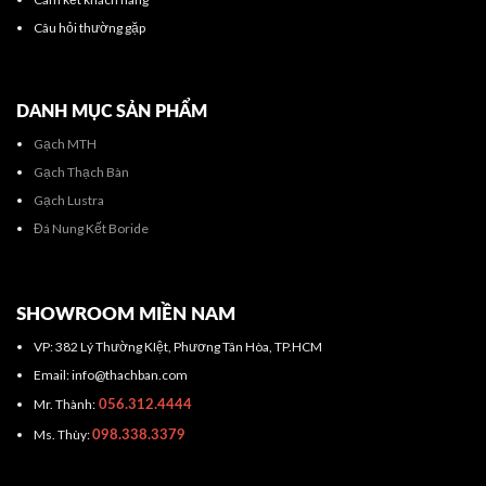
Câu hỏi thường gặp
DANH MỤC SẢN PHẨM
Gạch MTH
Gạch Thạch Bàn
Gạch Lustra
Đá Nung Kết Boride
SHOWROOM MIỀN NAM
VP: 382 Lý Thường KIệt, Phương Tân Hòa, TP.HCM
Email: info@thachban.com
Mr. Thành:
056.312.4444
Ms. Thùy:
098.338.3379