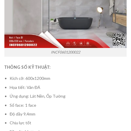
INCF0601200022
THÔNG SỐ KỸ THUẬT:
Kích cỡ: 600x1200mm
Họa tiết: Vân ĐÁ
Ứng dụng: Lát Nền, Ốp Tường
Số face: 1 face
Độ dầy 9,4mm
Chịu lực tốt