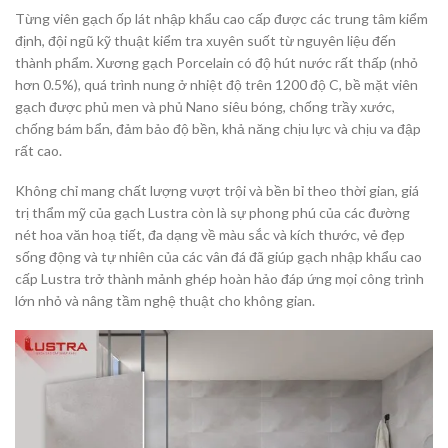
Từng viên gạch ốp lát nhập khẩu cao cấp được các trung tâm kiểm
định, đội ngũ kỹ thuật kiểm tra xuyên suốt từ nguyên liệu đến
thành phẩm. Xương gạch Porcelain có độ hút nước rất thấp (nhỏ
hơn 0.5%), quá trình nung ở nhiệt độ trên 1200 độ C, bề mặt viên
gạch được phủ men và phủ Nano siêu bóng, chống trầy xước,
chống bám bẩn, đảm bảo độ bền, khả năng chịu lực và chịu va đập
rất cao.
Không chỉ mang chất lượng vượt trội và bền bỉ theo thời gian, giá
trị thẩm mỹ của gạch Lustra còn là sự phong phú của các đường
nét hoa văn hoạ tiết, đa dạng về màu sắc và kích thước, vẻ đẹp
sống động và tự nhiên của các vân đá đã giúp gạch nhập khẩu cao
cấp Lustra trở thành mảnh ghép hoàn hảo đáp ứng mọi công trình
lớn nhỏ và nâng tầm nghệ thuật cho không gian.