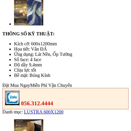
THÔNG SỐ KỸ THUẬT:
Kích cỡ: 600x1200mm
Họa tiết: Vân ĐÁ
Ứng dụng: Lát Nền, Ốp Tường
Số face: 4 face
Độ dầy 9,4mm
Chịu lực tốt
Bề mặt: Bóng Kính
Đặt Mua Ngay
Miễn Phí Vận Chuyển
056.312.4444
Danh mục:
LUSTRA 600X1200