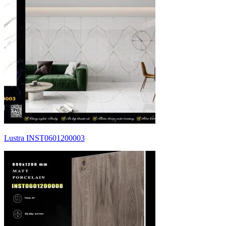
Lustra INST0601200003