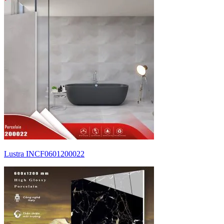
Lustra INCF0601200022