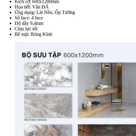
Kích cỡ: 600x1200mm
Họa tiết: Vân ĐÁ
Ứng dụng: Lát Nền, Ốp Tường
Số face: 4 face
Độ dầy 9,4mm
Chịu lực tốt
Bề mặt: Bóng Kính