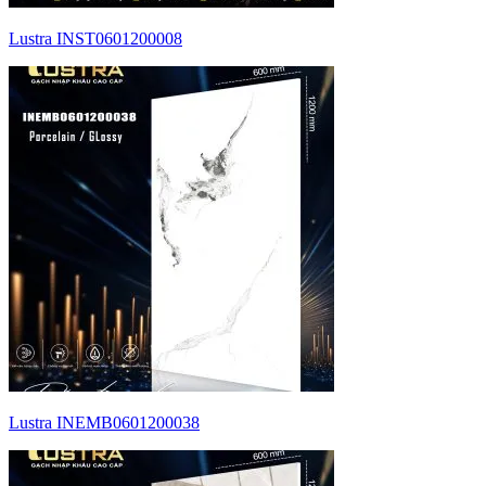
Lustra INST0601200008
Lustra INEMB0601200038