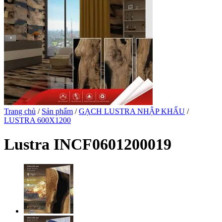
Trang chủ
/
Sản phẩm
/
GẠCH LUSTRA NHẬP KHẨU
/
LUSTRA 600X1200
Lustra INCF0601200019