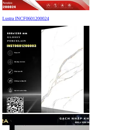
Lustra INCF0601200024