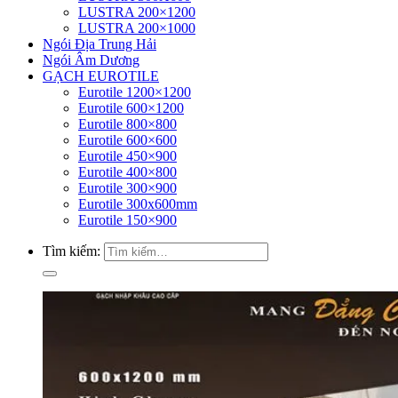
LUSTRA 200×1200
LUSTRA 200×1000
Ngói Địa Trung Hải
Ngói Âm Dương
GẠCH EUROTILE
Eurotile 1200×1200
Eurotile 600×1200
Eurotile 800×800
Eurotile 600×600
Eurotile 450×900
Eurotile 400×800
Eurotile 300×900
Eurotile 300x600mm
Eurotile 150×900
Tìm kiếm: