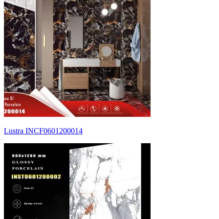
Lustra INCF0601200014