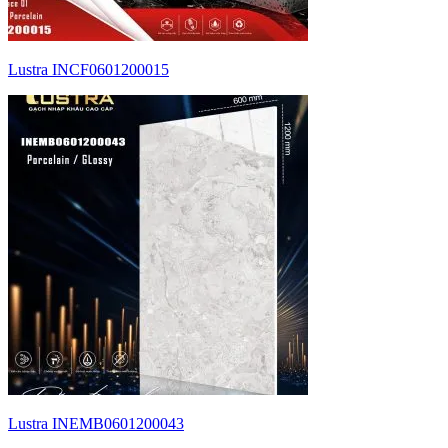
Lustra INCF0601200015
Lustra INEMB0601200043