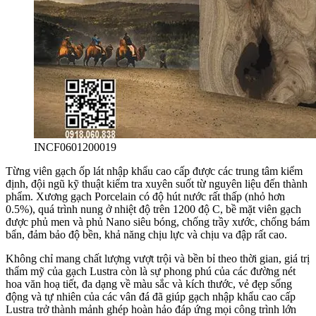
INCF0601200019
Từng viên gạch ốp lát nhập khẩu cao cấp được các trung tâm kiểm
định, đội ngũ kỹ thuật kiểm tra xuyên suốt từ nguyên liệu đến thành
phẩm. Xương gạch Porcelain có độ hút nước rất thấp (nhỏ hơn
0.5%), quá trình nung ở nhiệt độ trên 1200 độ C, bề mặt viên gạch
được phủ men và phủ Nano siêu bóng, chống trầy xước, chống bám
bẩn, đảm bảo độ bền, khả năng chịu lực và chịu va đập rất cao.
Không chỉ mang chất lượng vượt trội và bền bỉ theo thời gian, giá trị
thẩm mỹ của gạch Lustra còn là sự phong phú của các đường nét
hoa văn hoạ tiết, đa dạng về màu sắc và kích thước, vẻ đẹp sống
động và tự nhiên của các vân đá đã giúp gạch nhập khẩu cao cấp
Lustra trở thành mảnh ghép hoàn hảo đáp ứng mọi công trình lớn