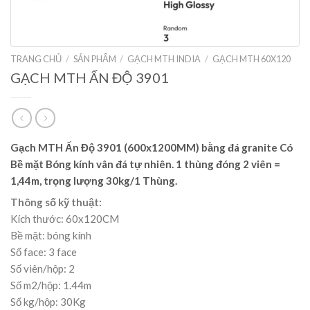
TRANG CHỦ
/
SẢN PHẨM
/
GẠCH MTH INDIA
/
GẠCH MTH 60X120
GẠCH MTH ẤN ĐỘ 3901
Gạch MTH Ấn Độ 3901
(600x1200MM) bằng đá granite Có
Bề mặt Bóng kính vân đá tự nhiên. 1 thùng đóng 2 viên =
1,44m, trọng lượng 30kg/1 Thùng.
Thông số kỹ thuật:
Kích thước: 60x120CM
Bề mặt: bóng kính
Số face: 3 face
Số viên/hộp: 2
Số m2/hộp: 1.44m
Số kg/hộp: 30Kg