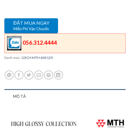
ĐẶT MUA NGAY
Miễn Phí Vận Chuyển
056.312.4444
Danh mục:
GẠCH MTH 60X120
MÔ TẢ