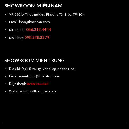
SHOWROOM MIỀN NAM
VP: 382 Lý Thường KIệt, Phương Tân Hòa, TP.HCM
Email: info@thachban.com
056.312.4444
Mr. Thành:
098.338.3379
Ms. Thùy:
SHOWROOM MIÊN TRUNG
Địa Chỉ: Đại Lộ Võ Nguyên Giáp, Khánh Hòa
Email: mientrung@thachban.com
Điện thoại:
0918.060.838
Website: https://thachban.com