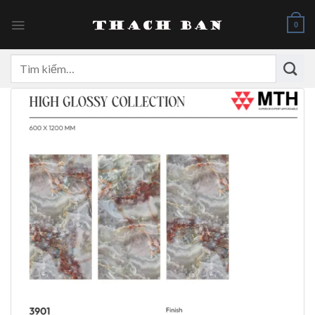
Skip
to
0
content
Tìm
kiếm: