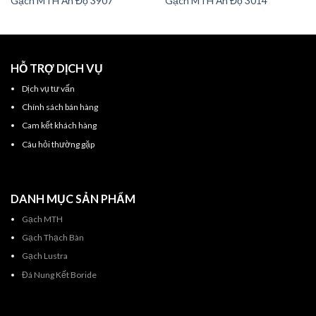
Gạch MTH Ấn Độ 3907
Gạch MTH Ấn Độ 3014
HỖ TRỢ DỊCH VỤ
Dịch vụ tư vấn
Chính sách bán hàng
Cam kết khách hàng
Câu hỏi thường gặp
DANH MỤC SẢN PHẨM
Gạch MTH
Gạch Thạch Bàn
Gạch Lustra
Đá Nung Kết Boride