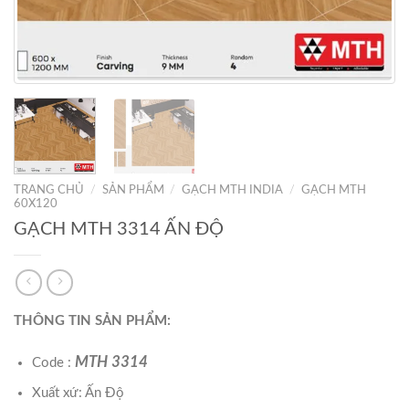
TRANG CHỦ
/
SẢN PHẨM
/
GẠCH MTH INDIA
/
GẠCH MTH
60X120
GẠCH MTH 3314 ẤN ĐỘ
THÔNG TIN SẢN PHẨM:
MTH 3314
Code :
Xuất xứ: Ấn Độ