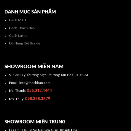
DANH MỤC SẢN PHẨM
Gạch MTH
Gạch Thạch Bàn
Gạch Lustra
Đá Nung Kết Boride
SHOWROOM MIỀN NAM
VP: 382 Lý Thường KIệt, Phương Tân Hòa, TP.HCM
Email: info@thachban.com
056.312.4444
Mr. Thành:
098.338.3379
Ms. Thùy:
SHOWROOM MIÊN TRUNG
Địa Chỉ: Đại Lộ Võ Nguyên Giáp, Khánh Hòa