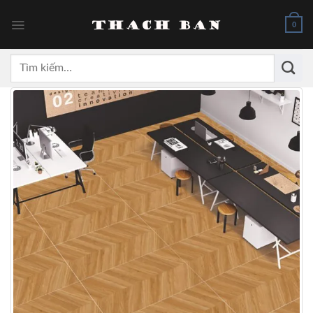
Skip
to
0
content
Tìm
kiếm: