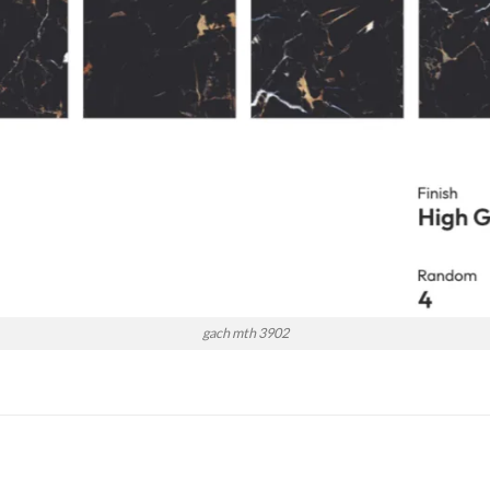
gach mth 3902