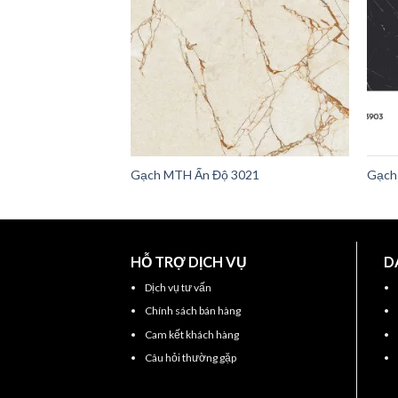
Gạch MTH Ấn Độ 3021
Gạch
HỖ TRỢ DỊCH VỤ
D
Dịch vụ tư vấn
Chính sách bán hàng
Cam kết khách hàng
Câu hỏi thường gặp