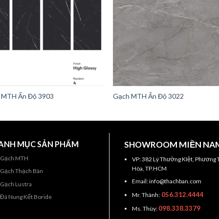
 MTH Ấn Độ 3903
Gạch MTH Ấn Độ 3022
ANH MỤC SẢN PHẨM
SHOWROOM MIỀN NA
Gạch MTH
VP: 382 Lý Thường KIệt, Phương 
Hòa, TP.HCM
Gạch Thạch Bàn
Email: info@thachban.com
Gạch Lustra
056.312.4444
Mr. Thành:
Đá Nung Kết Boride
098.338.3379
Ms. Thùy: