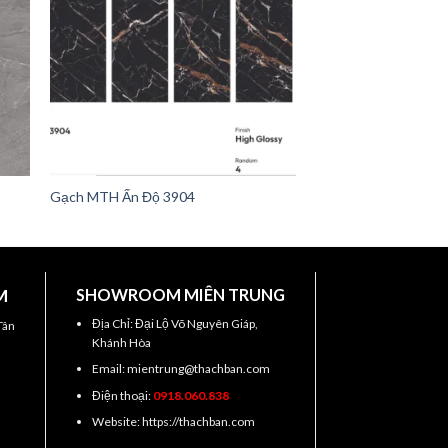
Gạch MTH Ấn Độ 3904
M
SHOWROOM MIÊN TRUNG
Địa Chỉ: Đại Lộ Võ Nguyên Giáp,
Tân
Khánh Hòa
Email: mientrung@thachban.com
Điện thoại:
0918.060.838
Website: https://thachban.com