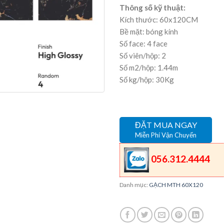
Thông số kỹ thuật:
Kích thước: 60x120CM
Bề mặt: bóng kính
Số face: 4 face
Số viên/hộp: 2
Số m2/hộp: 1.44m
Số kg/hộp: 30Kg
ĐẶT MUA NGAY
Miễn Phí Vận Chuyển
056.312.4444
Danh mục:
GẠCH MTH 60X120