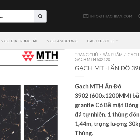
INFO@THACHBAN.COM
NGÓI ĐỊA TRUNG HẢI
NGÓI ÂM DƯƠNG
GẠCH EUROTILE
TRANG CHỦ
/
SẢN PHẨM
/
GẠCH 
GẠCH MTH 60X120
GẠCH MTH ẤN ĐỘ 39
Gạch MTH Ấn Độ
3902
(600x1200MM) bằ
granite Có Bề mặt Bóng 
đá tự nhiên. 1 thùng đón
1,44m, trọng lượng 30k
Thùng.