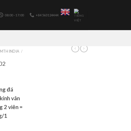
08:00 - 17:00
+84 563124444
MTH INDIA
/
02
ng đá
kính vân
g 2 viên =
g/1