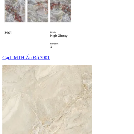
Gạch MTH Ấn Độ 3901