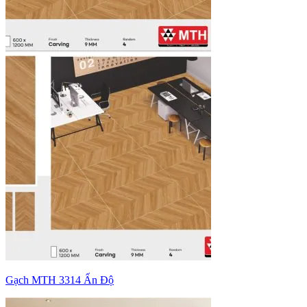
Gạch MTH 3314 Ấn Độ