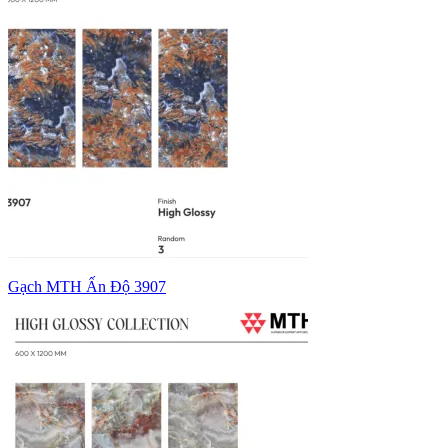
Gạch MTH Ấn Độ 3907