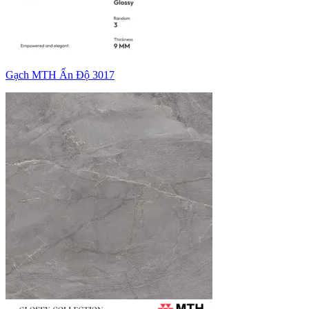
Gạch MTH Ấn Độ 3017