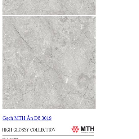
Gạch MTH Ấn Độ 3019