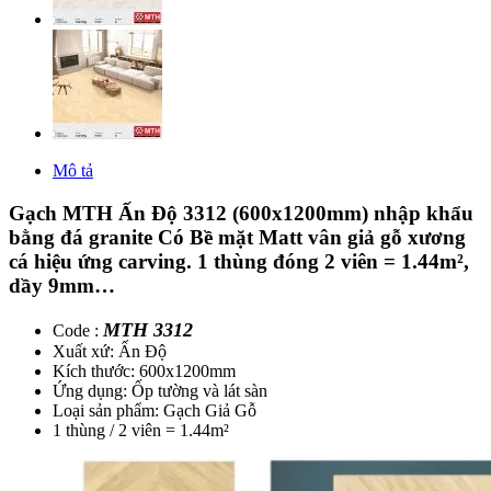
Mô tả
Gạch MTH Ấn Độ 3312
(600x1200mm) nhập khẩu
bằng đá granite Có Bề mặt Matt vân giả gỗ xương
cá hiệu ứng carving. 1 thùng đóng 2 viên = 1.44m²,
dầy 9mm…
MTH 3312
Code :
Xuất xứ: Ấn Độ
Kích thước: 600x1200mm
Ứng dụng: Ốp tường và lát sàn
Loại sản phẩm: Gạch Giả Gỗ
1 thùng / 2 viên = 1.44m²