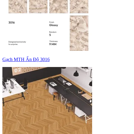
Gạch MTH Ấn Độ 3016