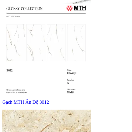
Gạch MTH Ấn Độ 3012