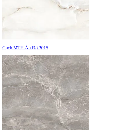
Gạch MTH Ấn Độ 3015