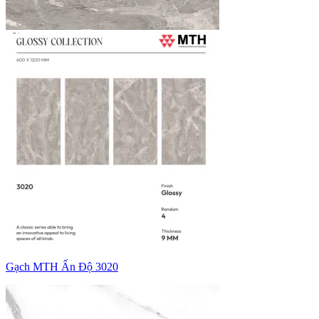
Gạch MTH Ấn Độ 3020