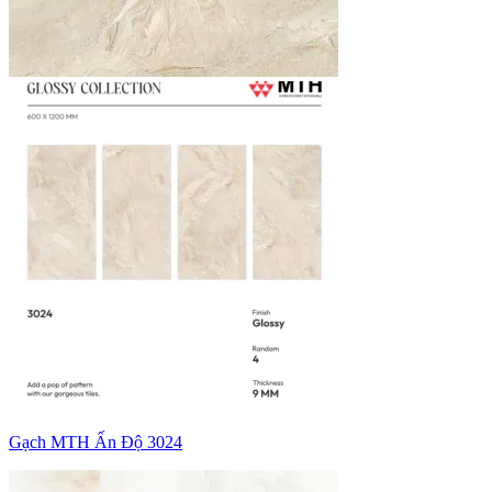
Gạch MTH Ấn Độ 3024