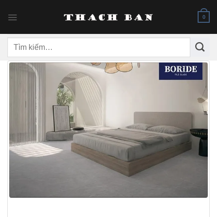
Skip
to
0
content
Tìm
kiếm: