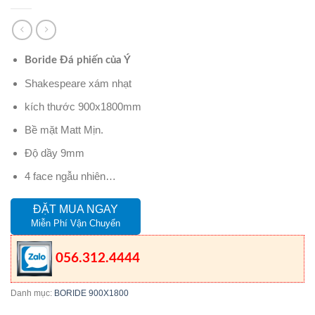
Boride Đá phiến của Ý
Shakespeare xám nhạt
kích thước 900x1800mm
Bề mặt Matt Mịn.
Độ dầy 9mm
4 face ngẫu nhiên…
ĐẶT MUA NGAY
Miễn Phí Vận Chuyển
056.312.4444
Danh mục:
BORIDE 900X1800