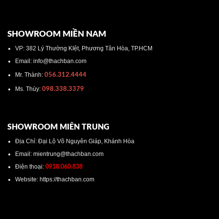
SHOWROOM MIỀN NAM
VP: 382 Lý Thường KIệt, Phương Tân Hòa, TP.HCM
Email: info@thachban.com
Mr. Thành:
056.312.4444
Ms. Thùy:
098.338.3379
SHOWROOM MIÊN TRUNG
Địa Chỉ: Đại Lộ Võ Nguyên Giáp, Khánh Hòa
Email: mientrung@thachban.com
Điện thoại:
0918.060.838
Website: https://thachban.com