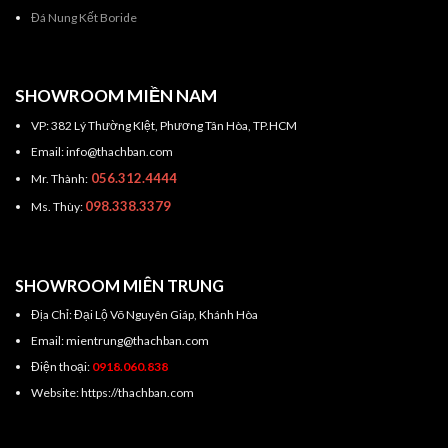
Đá Nung Kết Boride
SHOWROOM MIỀN NAM
VP: 382 Lý Thường KIệt, Phương Tân Hòa, TP.HCM
Email: info@thachban.com
056.312.4444
Mr. Thành:
098.338.3379
Ms. Thùy:
SHOWROOM MIÊN TRUNG
Địa Chỉ: Đại Lộ Võ Nguyên Giáp, Khánh Hòa
Email: mientrung@thachban.com
Điện thoại:
0918.060.838
Website: https://thachban.com