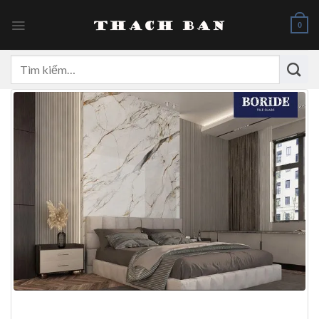
Skip
to
0
content
Tìm
kiếm: