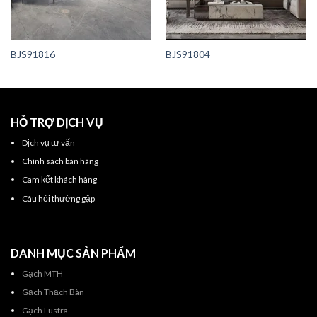
BJS91816
BJS91804
HỖ TRỢ DỊCH VỤ
Dịch vụ tư vấn
Chính sách bán hàng
Cam kết khách hàng
Câu hỏi thường gặp
DANH MỤC SẢN PHẨM
Gạch MTH
Gạch Thạch Bàn
Gạch Lustra