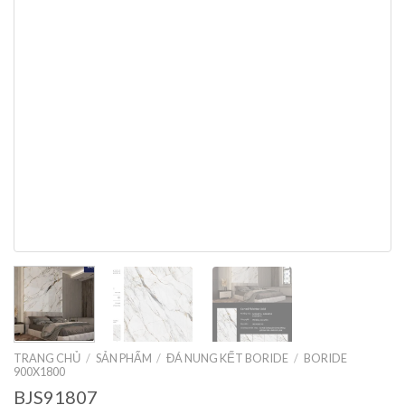
TRANG CHỦ
/
SẢN PHẨM
/
ĐÁ NUNG KẾT BORIDE
/
BORIDE
900X1800
BJS91807