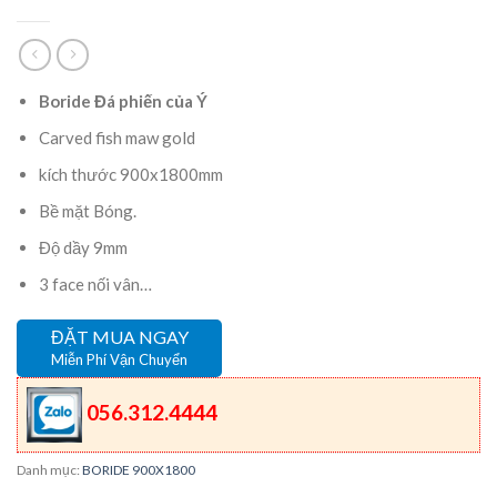
Boride Đá phiến của Ý
Carved fish maw gold
kích thước 900x1800mm
Bề mặt Bóng.
Độ dầy 9mm
3 face nối vân…
ĐẶT MUA NGAY
Miễn Phí Vận Chuyển
056.312.4444
Danh mục:
BORIDE 900X1800