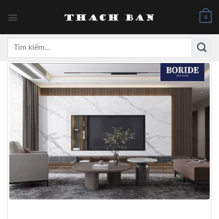
Skip
to
0
content
Tìm
kiếm: