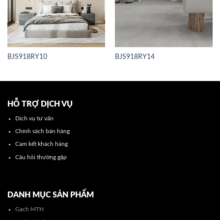
BJS918RY10
BJS918RY14
HỖ TRỢ DỊCH VỤ
Dịch vụ tư vấn
Chính sách bán hàng
Cam kết khách hàng
Câu hỏi thường gặp
DANH MỤC SẢN PHẨM
Gạch MTH