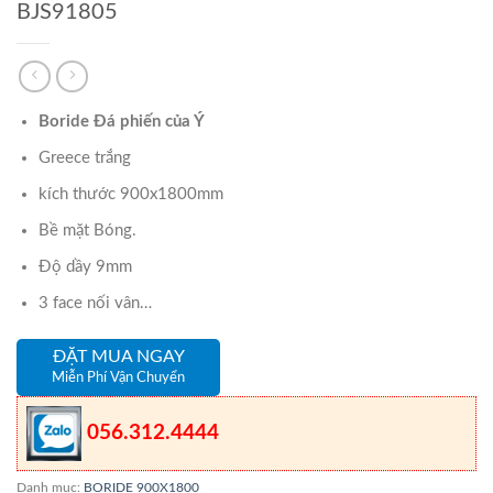
BJS91805
Boride Đá phiến của Ý
Greece trắng
kích thước 900x1800mm
Bề mặt Bóng.
Độ dầy 9mm
3 face nối vân…
ĐẶT MUA NGAY
Miễn Phí Vận Chuyển
056.312.4444
Danh mục:
BORIDE 900X1800