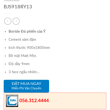
900X1800
BJS918RY13
Boride Đá phiến của Ý
Cement xám đậm
kích thước 900x1800mm
Bề mặt Matt Mịn.
Độ dầy 9mm
3 face ngẫu nhiên…
ĐẶT MUA NGAY
Miễn Phí Vận Chuyển
056.312.4444