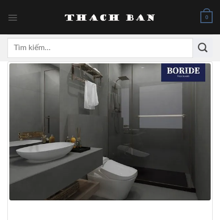
Skip
to
0
content
Tìm
kiếm: