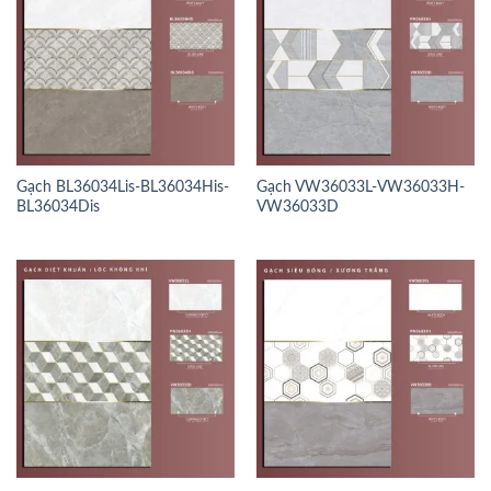
Gạch BL36034Lis-BL36034His-
Gạch VW36033L-VW36033H-
BL36034Dis
VW36033D