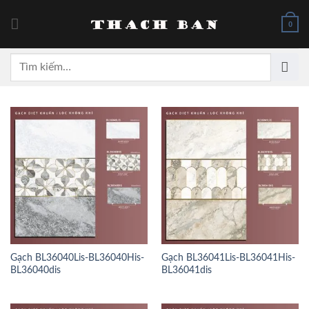
Skip
to
0
content
Tìm
kiếm:
Gạch BL36040Lis-BL36040His-
Gạch BL36041Lis-BL36041His-
BL36040dis
BL36041dis