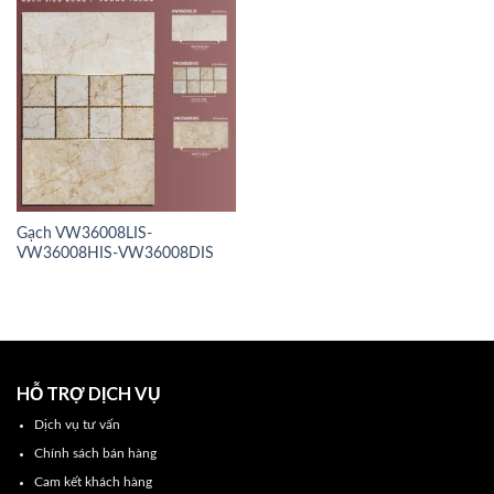
Gạch VW36008LIS-
VW36008HIS-VW36008DIS
HỖ TRỢ DỊCH VỤ
Dịch vụ tư vấn
Chính sách bán hàng
Cam kết khách hàng