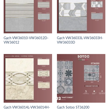
Gạch VW36010-VW36012D-
Gạch VW36033L-VW36033H-
VW36012
VW36033D
Gạch VW36014L-VW36014H-
Gạch Sotoo ST36200