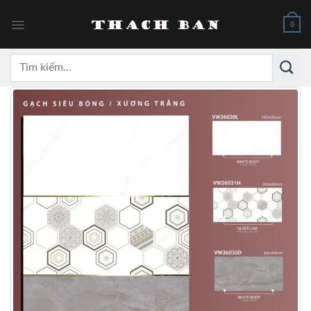
Skip
to
0
content
Tìm
kiếm: