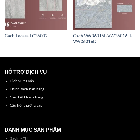
Gạch Lacasa LC36002
Gạch VW36016L-VW36016H-
VW36016D
HỖ TRỢ DỊCH VỤ
Dịch vụ tư vấn
Chính sách bán hàng
Cam kết khách hàng
Câu hỏi thường gặp
DANH MỤC SẢN PHẨM
Gạch MTH