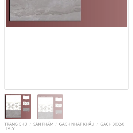
TRANG CHỦ
/
SẢN PHẨM
/
GẠCH NHẬP KHẨU
/
GẠCH 30X60
ITALY