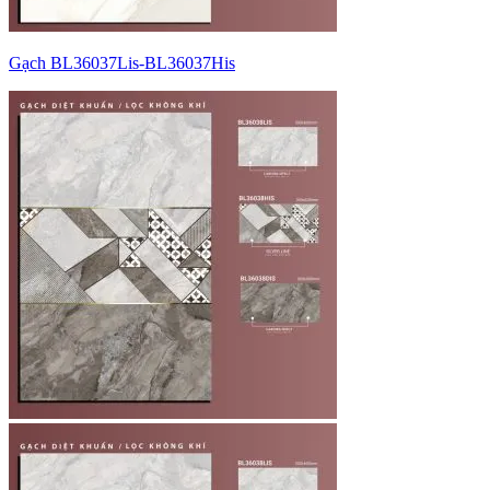
Gạch BL36037Lis-BL36037His