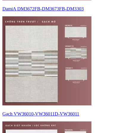
DamiA DM3672FB-DM3673FB-DM3303
Gạch VW36010-VW36011D-VW36011