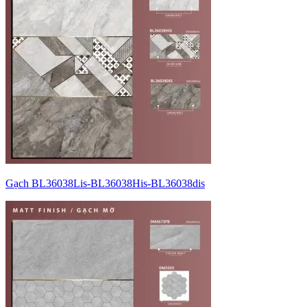
Gạch BL36038Lis-BL36038His-BL36038dis