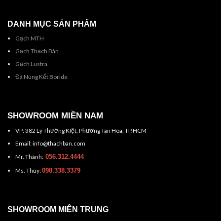
DANH MỤC SẢN PHẨM
Gạch MTH
Gạch Thạch Bàn
Gạch Lustra
Đá Nung Kết Boride
SHOWROOM MIỀN NAM
VP: 382 Lý Thường KIệt, Phương Tân Hòa, TP.HCM
Email: info@thachban.com
Mr. Thành:
056.312.4444
Ms. Thùy:
098.338.3379
SHOWROOM MIÊN TRUNG