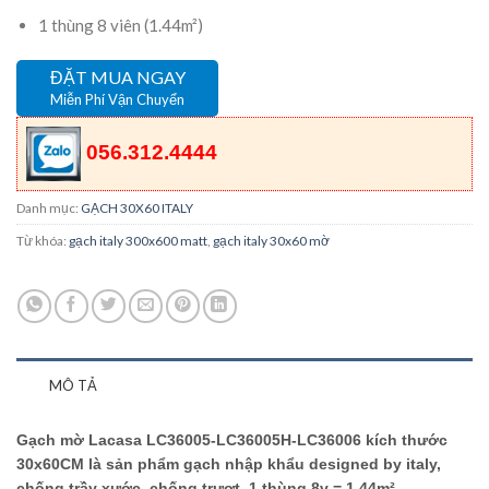
1 thùng 8 viên (1.44m²)
ĐẶT MUA NGAY
Miễn Phí Vận Chuyển
056.312.4444
Danh mục:
GẠCH 30X60 ITALY
Từ khóa:
gạch italy 300x600 matt
,
gạch italy 30x60 mờ
MÔ TẢ
Gạch mờ Lacasa LC36005-LC36005H-LC36006 kích thước
30x60CM là sản phẩm gạch nhập khẩu designed by italy,
chống trầy xước, chống trượt. 1 thùng 8v = 1,44m².