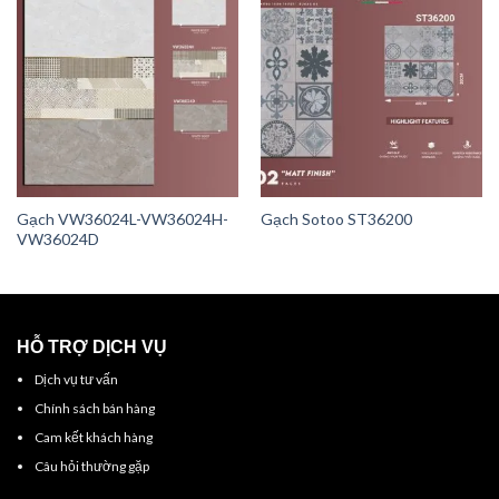
Gạch VW36024L-VW36024H-
Gạch Sotoo ST36200
VW36024D
HỖ TRỢ DỊCH VỤ
Dịch vụ tư vấn
Chính sách bán hàng
Cam kết khách hàng
Câu hỏi thường gặp