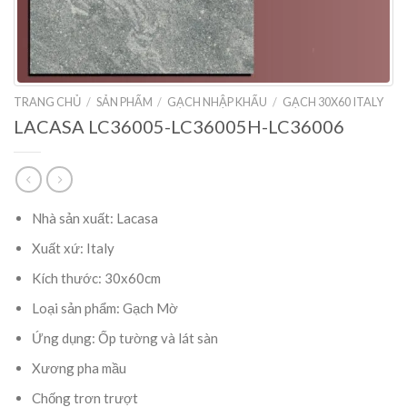
TRANG CHỦ
/
SẢN PHẨM
/
GẠCH NHẬP KHẨU
/
GẠCH 30X60 ITALY
LACASA LC36005-LC36005H-LC36006
Nhà sản xuất: Lacasa
Xuất xứ: Italy
Kích thước: 30x60cm
Loại sản phẩm: Gạch Mờ
Ứng dụng: Ốp tường và lát sàn
Xương pha mầu
Chống trơn trượt