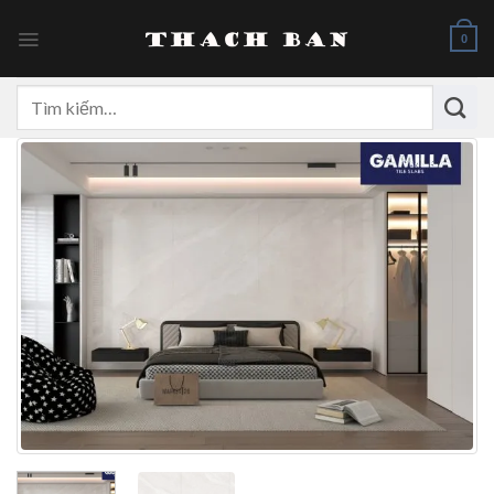
Skip
to
0
content
Tìm
kiếm: