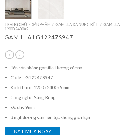
TRANG CHỦ
/
SẢN PHẨM
/
GAMILLA ĐÁ NUNG KẾT
/
GAMILLA
1200X2400X9
GAMILLA LG1224ZS947
Tên sản phẩm: gamilla Hương các na
Code: LG1224ZS947
Kích thước 1200x2400x9mm
Công nghệ Sáng Bóng
Độ dầy 9mm
3 mặt đường vân liên tục không giới hạn
ĐẶT MUA NGAY