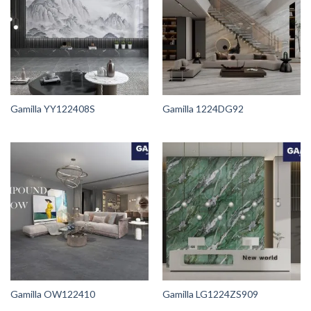
Gamilla YY122408S
Gamilla 1224DG92
Gamilla OW122410
Gamilla LG1224ZS909