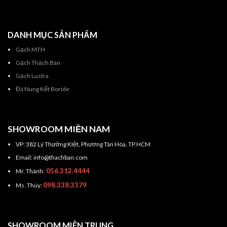
DANH MỤC SẢN PHẨM
Gạch MTH
Gạch Thạch Bàn
Gạch Lustra
Đá Nung Kết Boride
SHOWROOM MIỀN NAM
VP: 382 Lý Thường KIệt, Phương Tân Hòa, TP.HCM
Email: info@thachban.com
056.312.4444
Mr. Thành:
098.338.3379
Ms. Thùy:
SHOWROOM MIÊN TRUNG