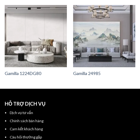
Gamilla 1224DG80
Gamilla 24985
HỖ TRỢ DỊCH VỤ
Dịch vụ tư vấn
Chính sách bán hàng
Cam kết khách hàng
Câu hỏi thường gặp