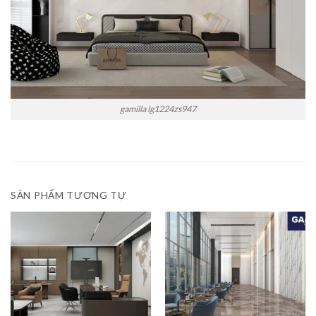
gamilla lg1224zs947
SẢN PHẨM TƯƠNG TỰ