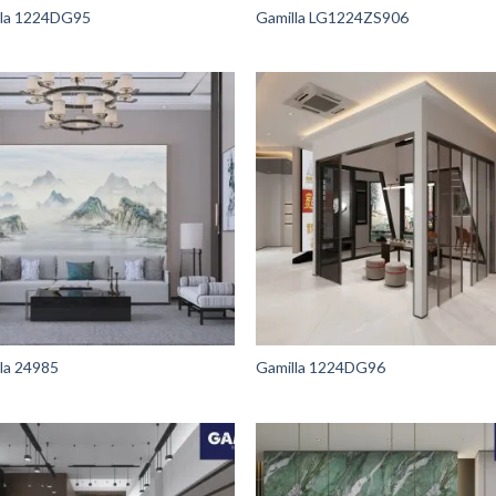
lla 1224DG95
Gamilla LG1224ZS906
la 24985
Gamilla 1224DG96