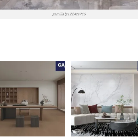
gamilla lg1224zs916