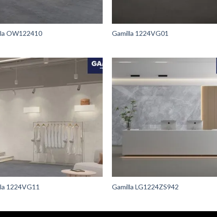
lla OW122410
Gamilla 1224VG01
lla 1224VG11
Gamilla LG1224ZS942