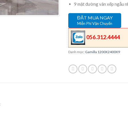
9 mặt đường vân xếp ngẫu n
ĐẶT MUA NGAY
Miễn Phí Vận Chuyển
056.312.4444
Danh mục:
Gamilla 1200X2400X9
c