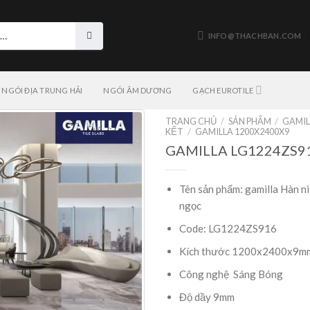
INFO@THACHBAN.COM
NGÓI ĐỊA TRUNG HẢI
NGÓI ÂM DƯƠNG
GẠCH EUROTILE
TRANG CHỦ
/
SẢN PHẨM
/
GAMIL
KẾT
/
GAMILLA 1200X2400X9
GAMILLA LG1224ZS9
Tên sản phẩm: gamilla Hàn ni
ngọc
Code: LG1224ZS916
Kích thước 1200x2400x9m
Công nghệ Sáng Bóng
Độ dầy 9mm