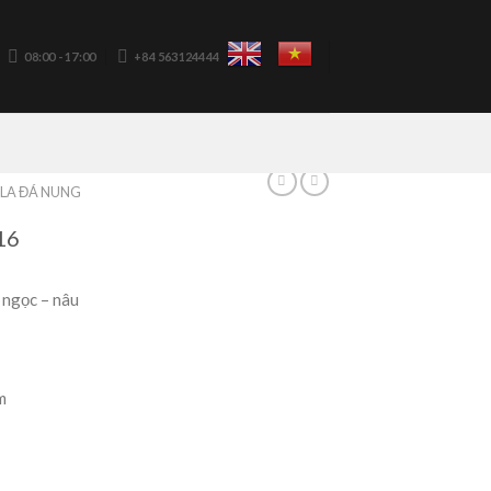
08:00 - 17:00
+84 563124444
LA ĐÁ NUNG
16
 ngọc – nâu
m