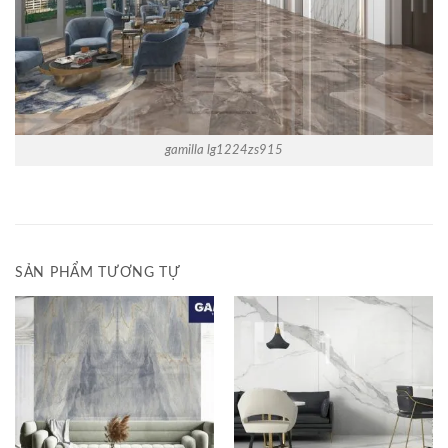
gamilla lg1224zs915
SẢN PHẨM TƯƠNG TỰ