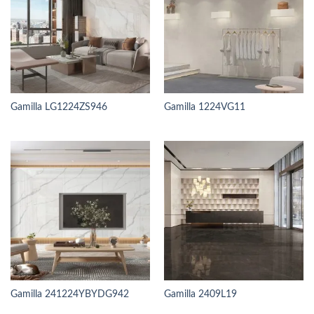
Gamilla LG1224ZS946
Gamilla 1224VG11
Gamilla 241224YBYDG942
Gamilla 2409L19