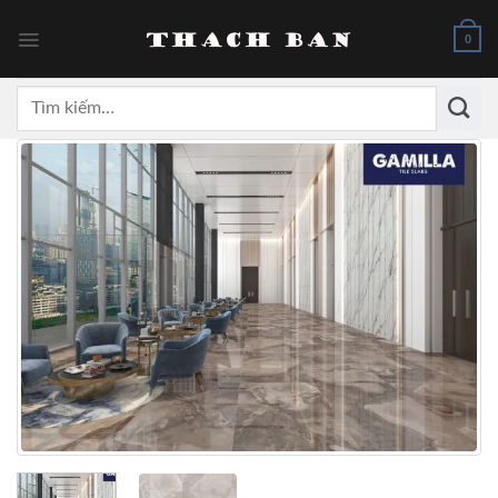
Skip
to
0
content
Tìm
kiếm: