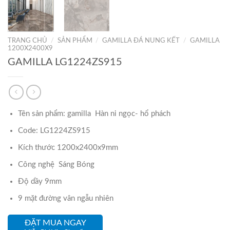
TRANG CHỦ
/
SẢN PHẨM
/
GAMILLA ĐÁ NUNG KẾT
/
GAMILLA
1200X2400X9
GAMILLA LG1224ZS915
Tên sản phẩm: gamilla Hàn ni ngọc- hổ phách
Code: LG1224ZS915
Kích thước 1200x2400x9mm
Công nghệ Sáng Bóng
Độ dầy 9mm
9 mặt đường vân ngẫu nhiên
ĐẶT MUA NGAY