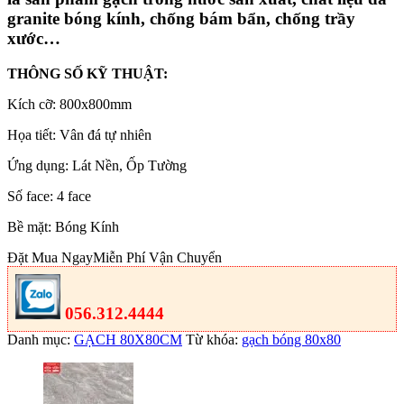
granite bóng kính, chống bám bẩn, chống trầy
xước…
THÔNG SỐ KỸ THUẬT:
Kích cỡ: 800x800mm
Họa tiết: Vân đá tự nhiên
Ứng dụng: Lát Nền, Ốp Tường
Số face: 4 face
Bề mặt: Bóng Kính
Đặt Mua Ngay
Miễn Phí Vận Chuyển
056.312.4444
Danh mục:
GẠCH 80X80CM
Từ khóa:
gạch bóng 80x80