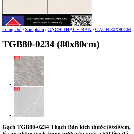
Trang chủ
/
Sản phẩm
/
GẠCH THẠCH BÀN
/
GẠCH 80X80CM
TGB80-0234 (80x80cm)
Gạch TGB80-0234 Thạch Bàn kích thước 80x80cm,
là sản phẩm gạch trong nước sản xuất, chất liệu đá