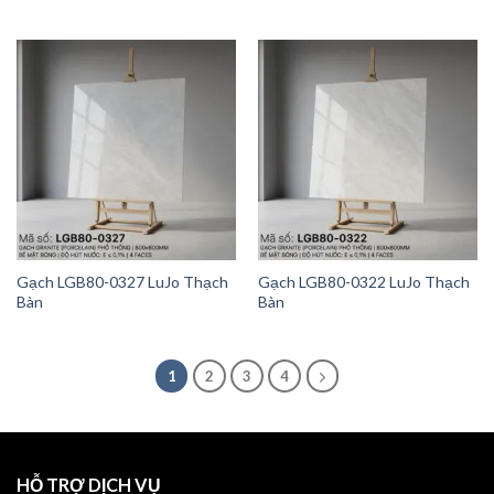
Gạch LGB80-0327 LuJo Thạch
Gạch LGB80-0322 LuJo Thạch
Bàn
Bàn
1
2
3
4
HỖ TRỢ DỊCH VỤ