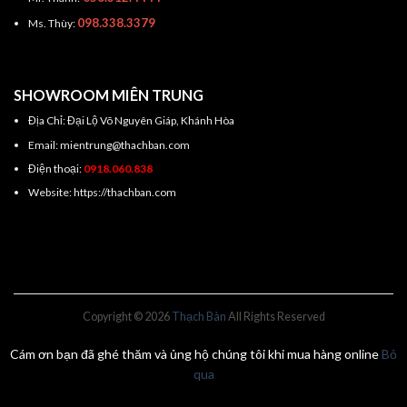
098.338.3379
Ms. Thùy:
SHOWROOM MIÊN TRUNG
Địa Chỉ: Đại Lộ Võ Nguyên Giáp, Khánh Hòa
Email: mientrung@thachban.com
Điện thoại:
0918.060.838
Website: https://thachban.com
Copyright © 2026
Thạch Bàn
All Rights Reserved
Cám ơn bạn đã ghé thăm và ủng hộ chúng tôi khi mua hàng online
Bỏ
qua