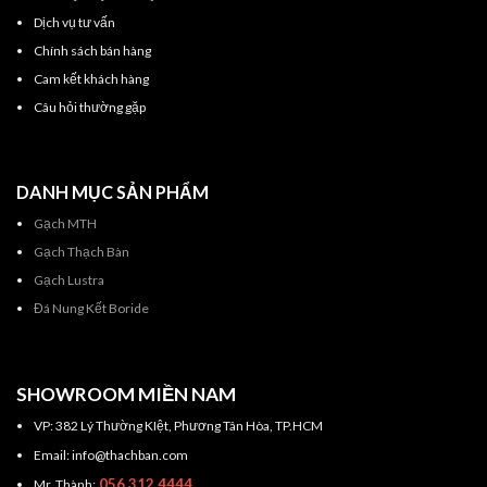
Dịch vụ tư vấn
Chính sách bán hàng
Cam kết khách hàng
Câu hỏi thường gặp
DANH MỤC SẢN PHẨM
Gạch MTH
Gạch Thạch Bàn
Gạch Lustra
Đá Nung Kết Boride
SHOWROOM MIỀN NAM
VP: 382 Lý Thường KIệt, Phương Tân Hòa, TP.HCM
Email: info@thachban.com
056.312.4444
Mr. Thành: