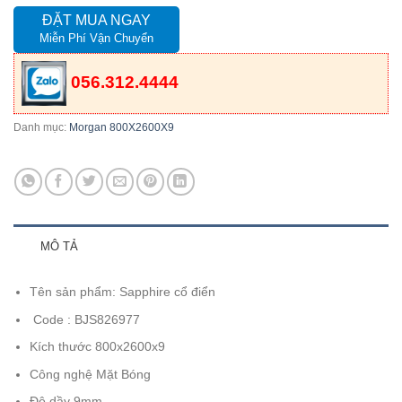
ĐẶT MUA NGAY
Miễn Phí Vận Chuyển
056.312.4444
Danh mục:
Morgan 800X2600X9
MÔ TẢ
Tên sản phẩm: Sapphire cổ điển
Code : BJS826977
Kích thước 800x2600x9
Công nghệ Mặt Bóng
Độ dầy 9mm