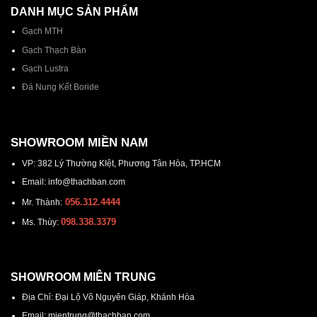
DANH MỤC SẢN PHẨM
Gạch MTH
Gạch Thạch Bàn
Gạch Lustra
Đá Nung Kết Boride
SHOWROOM MIỀN NAM
VP: 382 Lý Thường KIệt, Phương Tân Hòa, TP.HCM
Email: info@thachban.com
056.312.4444
Mr. Thành:
098.338.3379
Ms. Thùy:
SHOWROOM MIÊN TRUNG
Địa Chỉ: Đại Lộ Võ Nguyên Giáp, Khánh Hòa
Email: mientrung@thachban.com