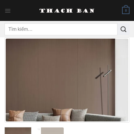
Skip
to
0
content
Tìm
kiếm: