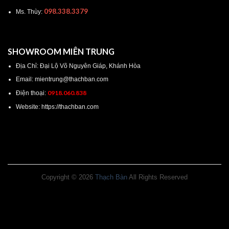
098.338.3379
Ms. Thùy:
SHOWROOM MIÊN TRUNG
Địa Chỉ: Đại Lộ Võ Nguyên Giáp, Khánh Hòa
Email: mientrung@thachban.com
0918.060.838
Điện thoại:
Website: https://thachban.com
Copyright © 2026
Thạch Bàn
All Rights Reserved