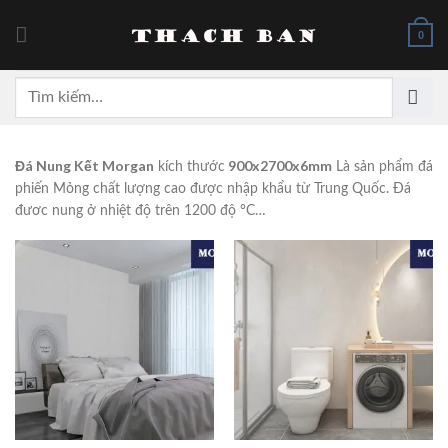
Skip
to
0
content
Tìm
kiếm:
Đá Nung Kết Morgan
900x2700x6mm
kích thước
Là sản phẩm đá
phiến Mỏng chất lượng cao được nhập khẩu từ Trung Quốc. Đá
đươc nung ở nhiệt độ trên 1200 độ °C…