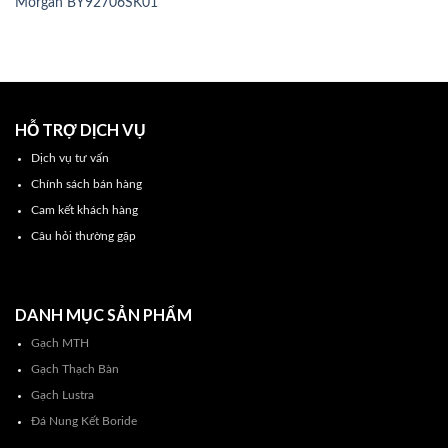
Morgan BY92706SK01
HỖ TRỢ DỊCH VỤ
Dịch vụ tư vấn
Chính sách bán hàng
Cam kết khách hàng
Câu hỏi thường gặp
DANH MỤC SẢN PHẨM
Gạch MTH
Gạch Thạch Bàn
Gạch Lustra
Đá Nung Kết Boride