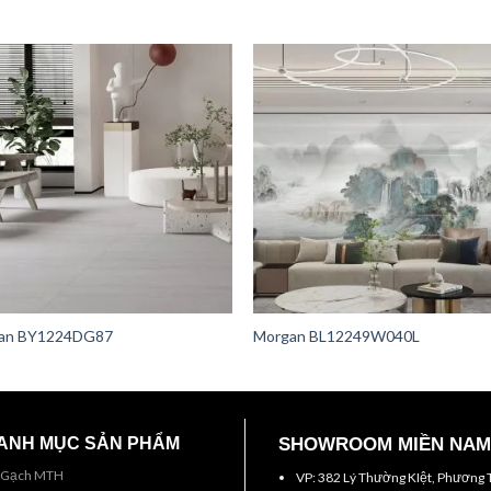
an BY1224DG87
Morgan BL12249W040L
ANH MỤC SẢN PHẨM
SHOWROOM MIỀN NAM
Gạch MTH
VP: 382 Lý Thường KIệt, Phương 