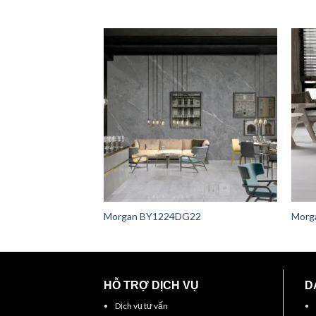
Morgan BY1224DG22
Morg
HỖ TRỢ DỊCH VỤ
D
Dịch vụ tư vấn