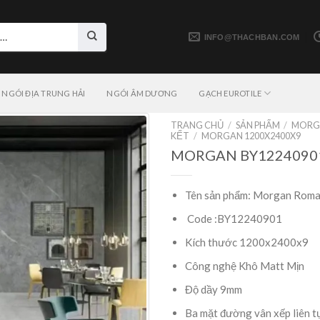
INFO@THACHBAN.COM
NGÓI ĐỊA TRUNG HẢI
NGÓI ÂM DƯƠNG
GẠCH EUROTILE
TRANG CHỦ
/
SẢN PHẨM
/
MORG
KẾT
/
MORGAN 1200X2400X9
MORGAN BY1224090
Tên sản phẩm: Morgan Rom
Code :BY12240901
Kích thước 1200x2400x9
Công nghệ Khô Matt Mịn
Độ dầy 9mm
Ba mặt đường vân xếp liên t