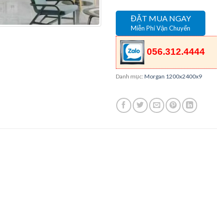
ĐẶT MUA NGAY
Miễn Phí Vận Chuyển
056.312.4444
Danh mục:
Morgan 1200x2400x9