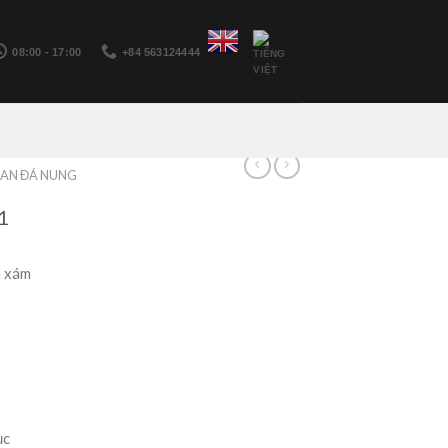
08:00 - 17:00
+84 563124444
AN ĐÁ NUNG
1
a xám
ục