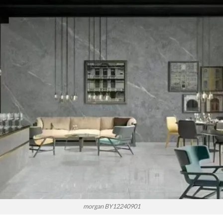
morgan BY12240901