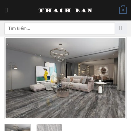
Skip
to
0
content
Tìm
kiếm: