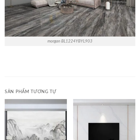
morgan BL1224YBYL903
SẢN PHẨM TƯƠNG TỰ