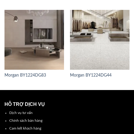
Morgan BY1224DG83
Morgan BY1224DG44
HỖ TRỢ DỊCH VỤ
Dịch vụ tư vấn
Chính sách bán hàng
Cam kết khách hàng