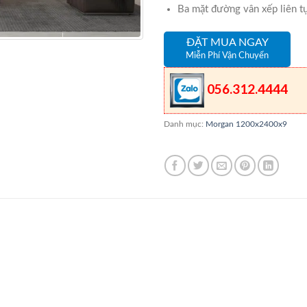
Ba mặt đường vân xếp liên t
ĐẶT MUA NGAY
Miễn Phí Vận Chuyển
056.312.4444
Danh mục:
Morgan 1200x2400x9