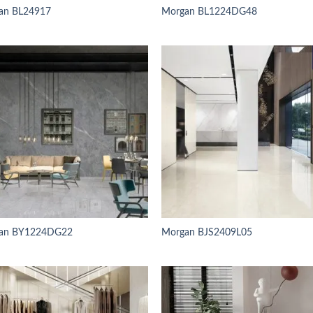
an BL24917
Morgan BL1224DG48
an BY1224DG22
Morgan BJS2409L05