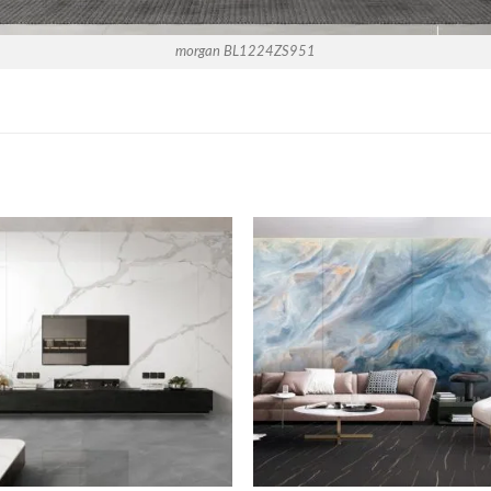
morgan BL1224ZS951