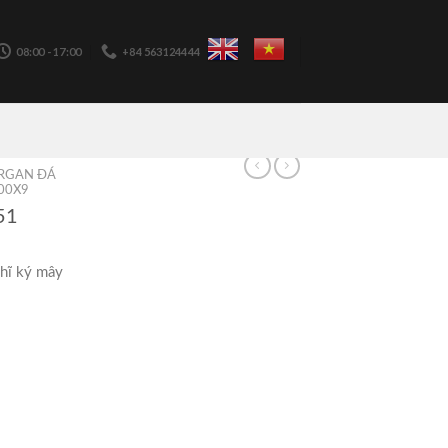
08:00 - 17:00
+84 563124444
RGAN ĐÁ
00X9
51
hĩ ký mây