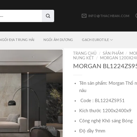
INFO@THACHBAN.COM
NGÓI ĐỊA TRUNG HẢI
NGÓI ÂM DƯƠNG
GẠCH EUROTILE
TRANG CHỦ
/
SẢN PHẨM
/
MO
NUNG KẾT
/
MORGAN 1200X24
MORGAN BL1224ZS9
Tên sản phẩm: Morgan Thổ n
nâu
Code : BL1224ZS951
Kích thước 1200x2400x9
Công nghệ Khô sáng Bóng
Độ dầy 9mm