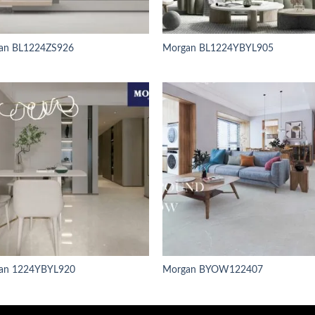
an BL1224ZS926
Morgan BL1224YBYL905
an 1224YBYL920
Morgan BYOW122407