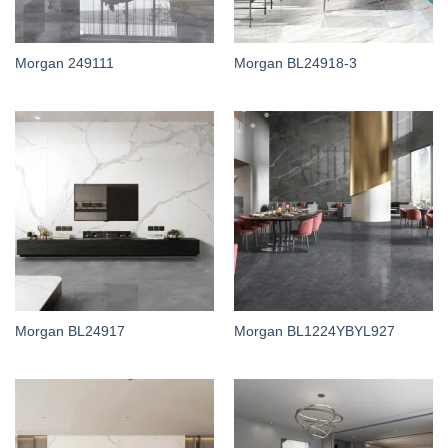
Morgan 249111
Morgan BL24918-3
Morgan BL24917
Morgan BL1224YBYL927