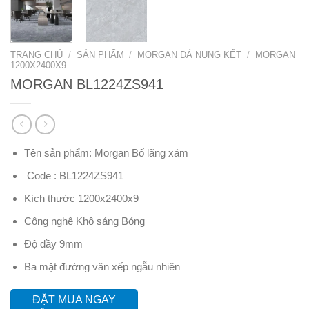
TRANG CHỦ
/
SẢN PHẨM
/
MORGAN ĐÁ NUNG KẾT
/
MORGAN
1200X2400X9
MORGAN BL1224ZS941
Tên sản phẩm: Morgan Bố lãng xám
Code : BL1224ZS941
Kích thước 1200x2400x9
Công nghệ Khô sáng Bóng
Độ dầy 9mm
Ba mặt đường vân xếp ngẫu nhiên
ĐẶT MUA NGAY