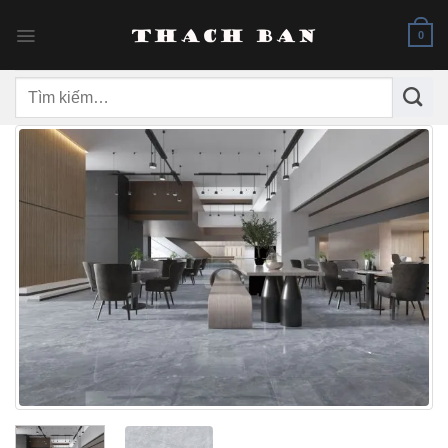
Skip
to
0
content
Tìm
kiếm: