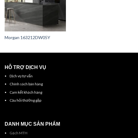
Morgan 163212DW05Y
HỖ TRỢ DỊCH VỤ
Dịch vụ tư vấn
Chính sách bán hàng
Cam kết khách hàng
Câu hỏi thường gặp
DANH MỤC SẢN PHẨM
Gạch MTH