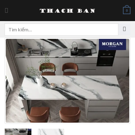
Skip
to
0
content
Tìm
kiếm: