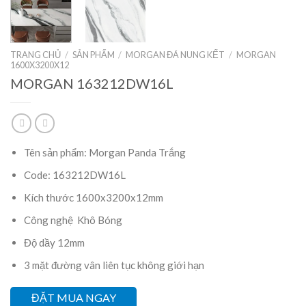
TRANG CHỦ
/
SẢN PHẨM
/
MORGAN ĐÁ NUNG KẾT
/
MORGAN
1600X3200X12
MORGAN 163212DW16L
Tên sản phẩm: Morgan Panda Trắng
Code: 163212DW16L
Kích thước 1600x3200x12mm
Công nghệ Khô Bóng
Độ dầy 12mm
3 mặt đường vân liên tục không giới hạn
ĐẶT MUA NGAY