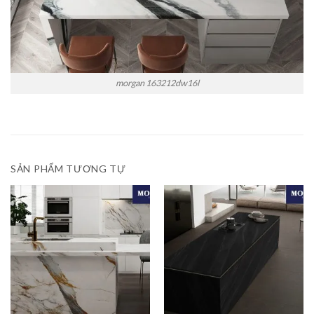
morgan 163212dw16l
SẢN PHẨM TƯƠNG TỰ