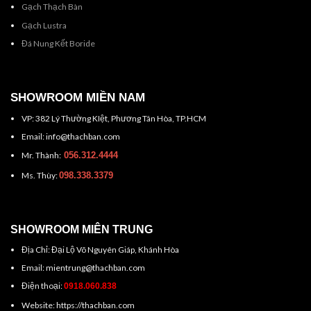
Gạch Thạch Bàn
Gạch Lustra
Đá Nung Kết Boride
SHOWROOM MIỀN NAM
VP: 382 Lý Thường KIệt, Phương Tân Hòa, TP.HCM
Email: info@thachban.com
Mr. Thành:
056.312.4444
Ms. Thùy:
098.338.3379
SHOWROOM MIÊN TRUNG
Địa Chỉ: Đại Lộ Võ Nguyên Giáp, Khánh Hòa
Email: mientrung@thachban.com
Điện thoại:
0918.060.838
Website: https://thachban.com