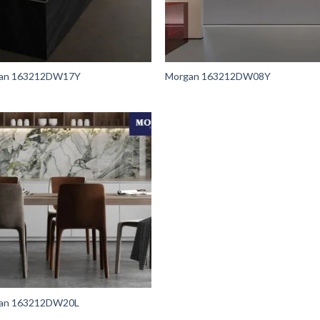
an 163212DW17Y
Morgan 163212DW08Y
an 163212DW20L