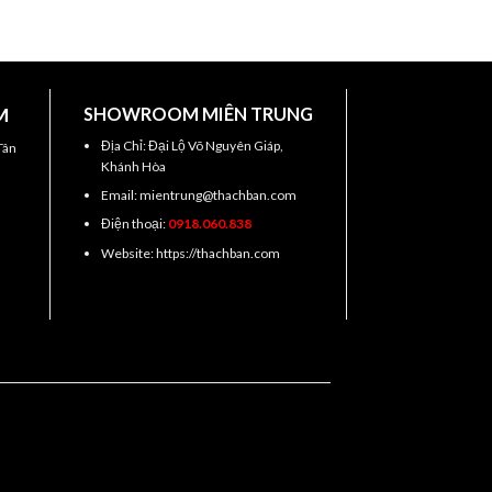
M
SHOWROOM MIÊN TRUNG
Địa Chỉ: Đại Lộ Võ Nguyên Giáp,
Tân
Khánh Hòa
Email: mientrung@thachban.com
Điện thoại:
0918.060.838
Website: https://thachban.com