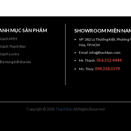
ANH MỤC SẢN PHẨM
SHOWROOM MIỀN NA
Gạch MTH
VP: 382 Lý Thường KIệt, Phương 
Hòa, TP.HCM
Gạch Thạch Bàn
Email: info@thachban.com
Gạch Lustra
056.312.4444
Mr. Thành:
Đá Nung Kết Boride
098.338.3379
Ms. Thùy:
Copyright © 2026
Thạch Bàn
All Rights Reserved