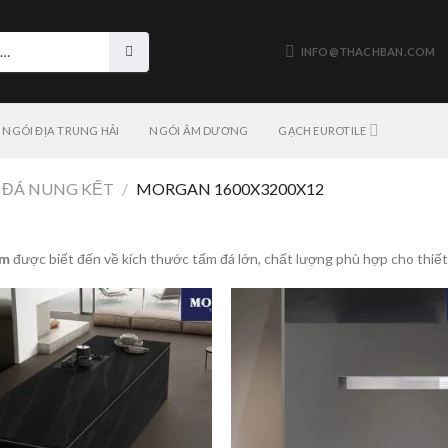
INFO@THACHBAN.COM
NGÓI ĐỊA TRUNG HẢI
NGÓI ÂM DƯƠNG
GẠCH EUROTILE
ĐÁ NUNG KẾT
/
MORGAN 1600X3200X12
mm
được biết đến về kích thước tấm đá lớn, chất lượng phù hợp cho thiết 