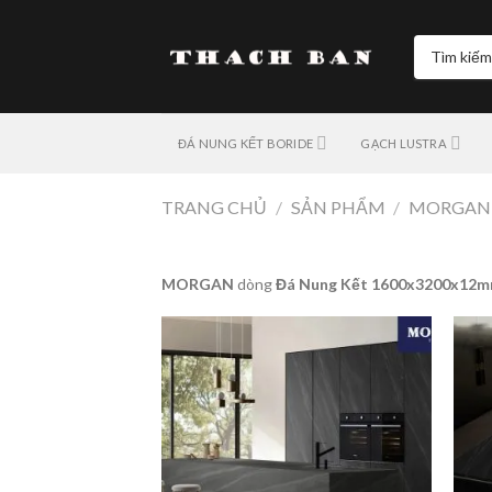
Skip
to
Tìm
content
kiếm:
ĐÁ NUNG KẾT BORIDE
GẠCH LUSTRA
TRANG CHỦ
/
SẢN PHẨM
/
MORGAN 
MORGAN
dòng
Đá Nung Kết 1600x3200x12