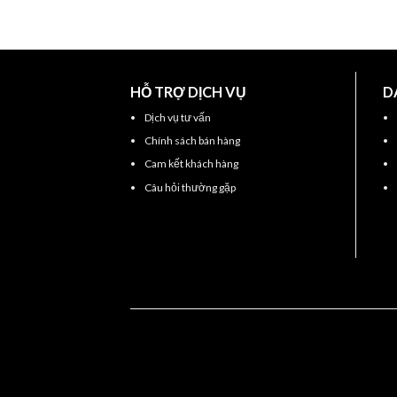
HỖ TRỢ DỊCH VỤ
D
Dịch vụ tư vấn
Chính sách bán hàng
Cam kết khách hàng
Câu hỏi thường gặp