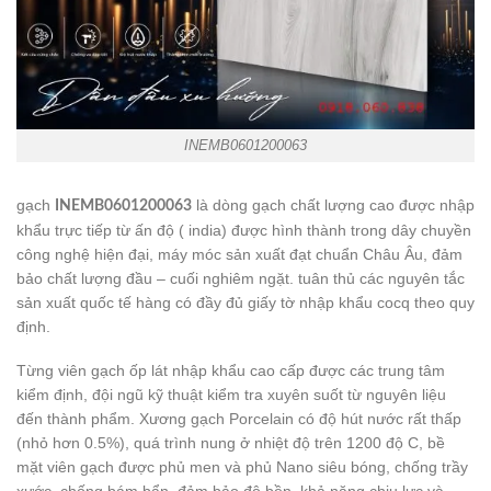
INEMB0601200063
gạch
là dòng gạch chất lượng cao được nhập
INEMB0601200063
khẩu trực tiếp từ ấn độ ( india) được hình thành trong dây chuyền
công nghệ hiện đại, máy móc sản xuất đạt chuẩn Châu Âu, đảm
bảo chất lượng đầu – cuối nghiêm ngặt. tuân thủ các nguyên tắc
sản xuất quốc tế hàng có đầy đủ giấy tờ nhập khẩu cocq theo quy
định.
Từng viên gạch ốp lát nhập khẩu cao cấp được các trung tâm
kiểm định, đội ngũ kỹ thuật kiểm tra xuyên suốt từ nguyên liệu
đến thành phẩm. Xương gạch Porcelain có độ hút nước rất thấp
(nhỏ hơn 0.5%), quá trình nung ở nhiệt độ trên 1200 độ C, bề
mặt viên gạch được phủ men và phủ Nano siêu bóng, chống trầy