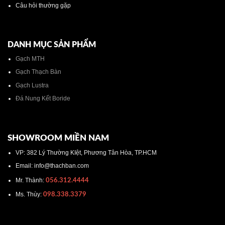
Câu hỏi thường gặp
DANH MỤC SẢN PHẨM
Gạch MTH
Gạch Thạch Bàn
Gạch Lustra
Đá Nung Kết Boride
SHOWROOM MIỀN NAM
VP: 382 Lý Thường KIệt, Phương Tân Hòa, TP.HCM
Email: info@thachban.com
Mr. Thành:
056.312.4444
Ms. Thùy:
098.338.3379