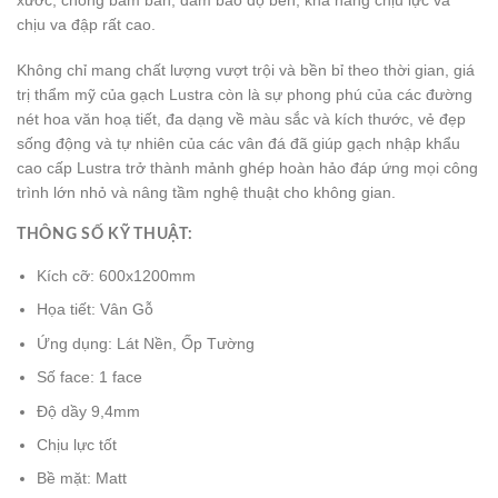
xước, chống bám bẩn, đảm bảo độ bền, khả năng chịu lực và
chịu va đập rất cao.
Không chỉ mang chất lượng vượt trội và bền bỉ theo thời gian, giá
trị thẩm mỹ của gạch Lustra còn là sự phong phú của các đường
nét hoa văn hoạ tiết, đa dạng về màu sắc và kích thước, vẻ đẹp
sống động và tự nhiên của các vân đá đã giúp gạch nhập khẩu
cao cấp Lustra trở thành mảnh ghép hoàn hảo đáp ứng mọi công
trình lớn nhỏ và nâng tầm nghệ thuật cho không gian.
THÔNG SỐ KỸ THUẬT:
Kích cỡ: 600x1200mm
Họa tiết: Vân Gỗ
Ứng dụng: Lát Nền, Ốp Tường
Số face: 1 face
Độ dầy 9,4mm
Chịu lực tốt
Bề mặt: Matt