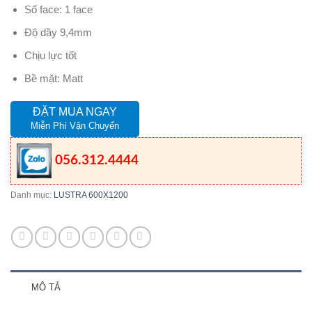
Số face: 1 face
Độ dầy 9,4mm
Chịu lực tốt
Bề mặt: Matt
ĐẶT MUA NGAY
Miễn Phí Vận Chuyển
056.312.4444
Danh mục:
LUSTRA 600X1200
MÔ TẢ