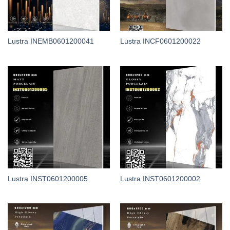
Lustra INEMB0601200041
Lustra INCF0601200022
Lustra INST0601200005
Lustra INST0601200002