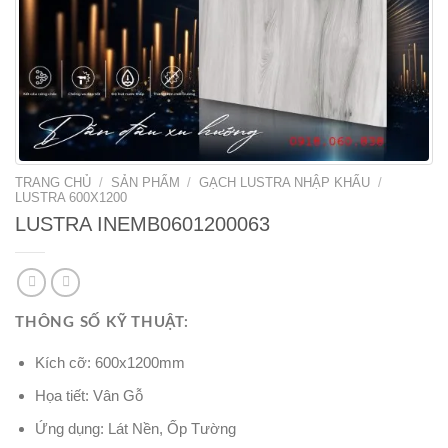
TRANG CHỦ
/
SẢN PHẨM
/
GẠCH LUSTRA NHẬP KHẨU
/
LUSTRA 600X1200
LUSTRA INEMB0601200063
THÔNG SỐ KỸ THUẬT:
Kích cỡ: 600x1200mm
Họa tiết: Vân Gỗ
Ứng dụng: Lát Nền, Ốp Tường