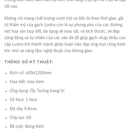
chống bám bẩn, đảm bảo độ bền, khả năng chịu lực và chịu va đập
rất cao.
Không chỉ mang chất lượng vượt trội và bền bỉ theo thời gian, giá
trị thẩm mỹ của gạch Lustra còn là sự phong phú của các đường
nét hoa văn hoạ tiết, đa dạng về màu sắc và kích thước, vẻ đẹp
sống động và tự nhiên của các vân đá đã giúp gạch nhập khẩu cao
cấp Lustra trở thành mảnh ghép hoàn hảo đáp ứng mọi công trình
lớn nhỏ và nâng tầm nghệ thuật cho không gian.
THÔNG SỐ KỸ THUẬT:
Kích cỡ: 600x1200mm
Họa tiết: màu kem
Ứng dụng: Ốp Tường trang trí
Số face: 1 face
Độ dầy 9,4mm
Chịu lực tốt
Bề mặt: Bóng Kính