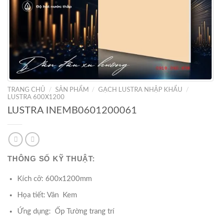
TRANG CHỦ
/
SẢN PHẨM
/
GẠCH LUSTRA NHẬP KHẨU
/
LUSTRA 600X1200
LUSTRA INEMB0601200061
THÔNG SỐ KỸ THUẬT:
Kích cỡ: 600x1200mm
Họa tiết: Vân Kem
Ứng dụng: Ốp Tường trang trí