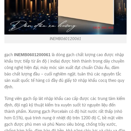
INEMB060120061
INEMB0601200061
gạch
là dòng gạch chất lượng cao được nhập
khẩu trực tiếp từ ấn độ ( india) được hình thành trong dây chuyền
công nghệ hiện đại, máy móc sản xuất đạt chuẩn Châu Âu, đảm
bảo chất lượng đầu – cuối nghiêm ngặt. tuân thủ các nguyên tắc
sản xuất quốc tế hàng có đầy đủ giấy tờ nhập khẩu cocq theo quy
định.
Từng viên gạch ốp lát nhập khẩu cao cấp được các trung tâm kiểm
định, đội ngũ kỹ thuật kiểm tra xuyên suốt từ nguyên liệu đến
thành phẩm. Xương gạch Porcelain có độ hút nước rất thấp (nhỏ
hơn 0.5%), quá trình nung ở nhiệt độ trên 1200 độ C, bề mặt viên
gạch được phủ men và phủ Nano siêu bóng, chống trầy xước,