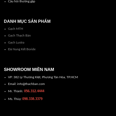
Câu hỏi thường gặp
DANH MỤC SẢN PHẨM
Gạch MTH
Gạch Thạch Bàn
Gạch Lustra
Đá Nung Kết Boride
SHOWROOM MIỀN NAM
VP: 382 Lý Thường KIệt, Phương Tân Hòa, TP.HCM
Email: info@thachban.com
056.312.4444
Mr. Thành:
098.338.3379
Ms. Thùy: