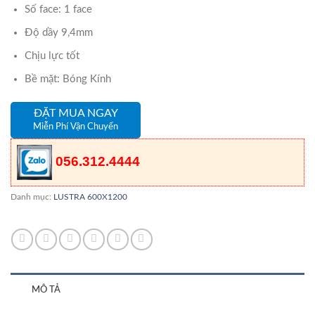
Số face: 1 face
Độ dầy 9,4mm
Chịu lực tốt
Bề mặt: Bóng Kính
ĐẶT MUA NGAY
Miễn Phí Vận Chuyển
056.312.4444
Danh mục:
LUSTRA 600X1200
MÔ TẢ