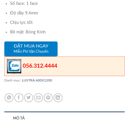
Số face: 1 face
Độ dầy 9,4mm
Chịu lực tốt
Bề mặt: Bóng Kính
ĐẶT MUA NGAY
Miễn Phí Vận Chuyển
056.312.4444
Danh mục:
LUSTRA 600X1200
MÔ TẢ