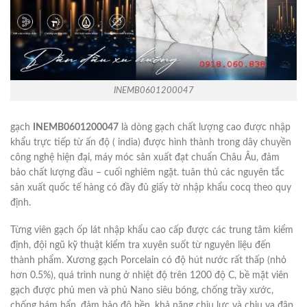
INEMB0601200047
gạch
INEMB0601200047
là dòng gạch chất lượng cao được nhập
khẩu trực tiếp từ ấn độ ( india) được hình thành trong dây chuyền
công nghệ hiện đại, máy móc sản xuất đạt chuẩn Châu Âu, đảm
bảo chất lượng đầu – cuối nghiêm ngặt. tuân thủ các nguyên tắc
sản xuất quốc tế hàng có đầy đủ giấy tờ nhập khẩu cocq theo quy
định.
Từng viên gạch ốp lát nhập khẩu cao cấp được các trung tâm kiểm
định, đội ngũ kỹ thuật kiểm tra xuyên suốt từ nguyên liệu đến
thành phẩm. Xương gạch Porcelain có độ hút nước rất thấp (nhỏ
hơn 0.5%), quá trình nung ở nhiệt độ trên 1200 độ C, bề mặt viên
gạch được phủ men và phủ Nano siêu bóng, chống trầy xước,
chống bám bẩn, đảm bảo độ bền, khả năng chịu lực và chịu va đập