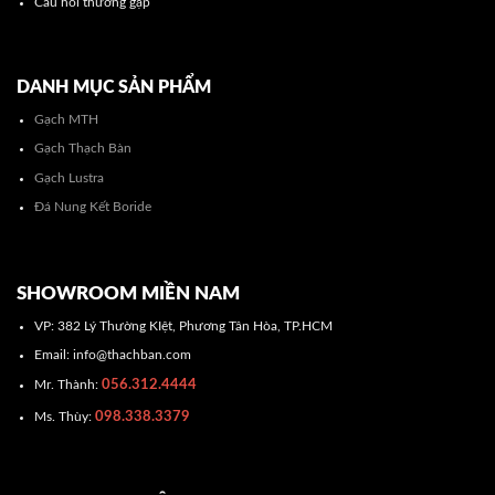
Câu hỏi thường gặp
DANH MỤC SẢN PHẨM
Gạch MTH
Gạch Thạch Bàn
Gạch Lustra
Đá Nung Kết Boride
SHOWROOM MIỀN NAM
VP: 382 Lý Thường KIệt, Phương Tân Hòa, TP.HCM
Email: info@thachban.com
056.312.4444
Mr. Thành:
098.338.3379
Ms. Thùy: