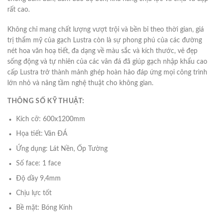
rất cao.
Không chỉ mang chất lượng vượt trội và bền bỉ theo thời gian, giá
trị thẩm mỹ của gạch Lustra còn là sự phong phú của các đường
nét hoa văn hoạ tiết, đa dạng về màu sắc và kích thước, vẻ đẹp
sống động và tự nhiên của các vân đá đã giúp gạch nhập khẩu cao
cấp Lustra trở thành mảnh ghép hoàn hảo đáp ứng mọi công trình
lớn nhỏ và nâng tầm nghệ thuật cho không gian.
THÔNG SỐ KỸ THUẬT:
Kích cỡ: 600x1200mm
Họa tiết: Vân ĐÁ
Ứng dụng: Lát Nền, Ốp Tường
Số face: 1 face
Độ dầy 9,4mm
Chịu lực tốt
Bề mặt: Bóng Kính