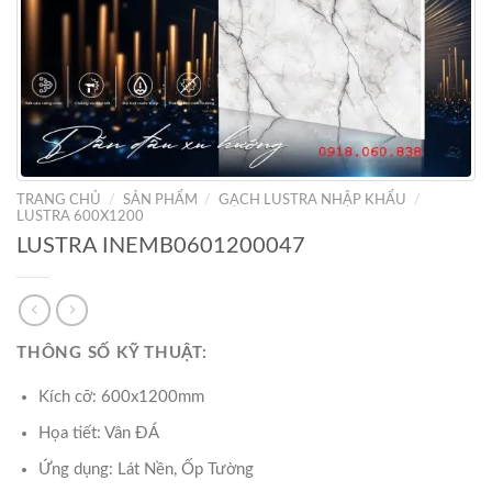
TRANG CHỦ
/
SẢN PHẨM
/
GẠCH LUSTRA NHẬP KHẨU
/
LUSTRA 600X1200
LUSTRA INEMB0601200047
THÔNG SỐ KỸ THUẬT:
Kích cỡ: 600x1200mm
Họa tiết: Vân ĐÁ
Ứng dụng: Lát Nền, Ốp Tường