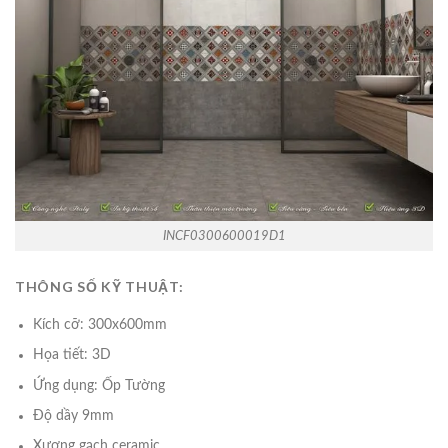
INCF0300600019D1
THÔNG SỐ KỸ THUẬT:
Kích cỡ: 300x600mm
Họa tiết: 3D
Ứng dụng: Ốp Tường
Độ dầy 9mm
Xương gạch ceramic