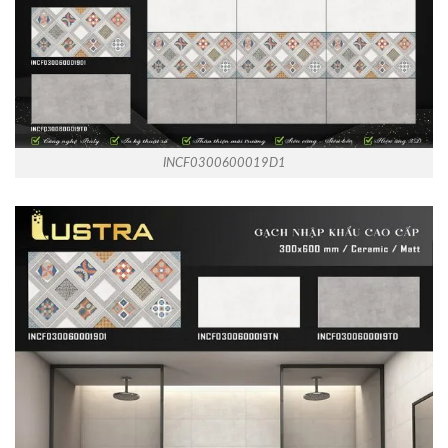
INCF0300600019D1