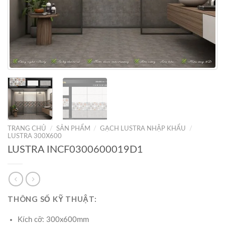
TRANG CHỦ
/
SẢN PHẨM
/
GẠCH LUSTRA NHẬP KHẨU
/
LUSTRA 300X600
LUSTRA INCF0300600019D1
THÔNG SỐ KỸ THUẬT:
Kích cỡ: 300x600mm