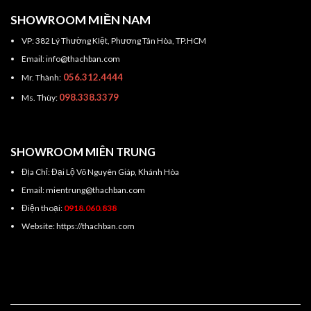
SHOWROOM MIỀN NAM
VP: 382 Lý Thường KIệt, Phương Tân Hòa, TP.HCM
Email: info@thachban.com
056.312.4444
Mr. Thành:
098.338.3379
Ms. Thùy:
SHOWROOM MIÊN TRUNG
Địa Chỉ: Đại Lộ Võ Nguyên Giáp, Khánh Hòa
Email: mientrung@thachban.com
Điện thoại:
0918.060.838
Website: https://thachban.com