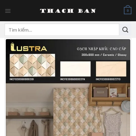
Skip
to
0
content
Tìm
kiếm: