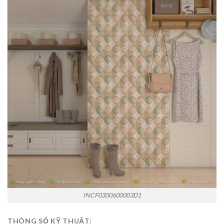
INCF0300600003D1
THÔNG SỐ KỸ THUẬT: