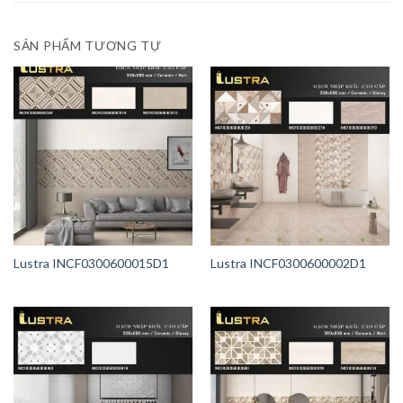
SẢN PHẨM TƯƠNG TỰ
Lustra INCF0300600015D1
Lustra INCF0300600002D1