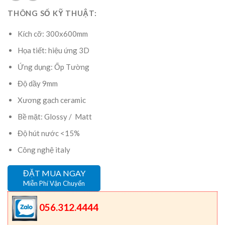
THÔNG SỐ KỸ THUẬT:
Kích cỡ: 300x600mm
Họa tiết: hiệu ứng 3D
Ứng dụng: Ốp Tường
Độ dầy 9mm
Xương gạch ceramic
Bề mặt: Glossy / Matt
Độ hút nước <15%
Công nghệ italy
ĐẶT MUA NGAY
Miễn Phí Vận Chuyển
056.312.4444