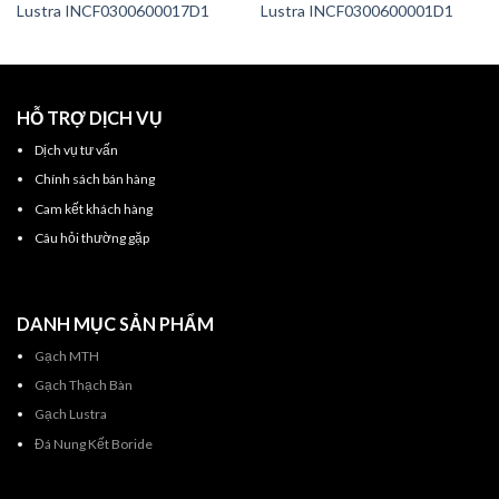
Lustra INCF0300600017D1
Lustra INCF0300600001D1
HỖ TRỢ DỊCH VỤ
Dịch vụ tư vấn
Chính sách bán hàng
Cam kết khách hàng
Câu hỏi thường gặp
DANH MỤC SẢN PHẨM
Gạch MTH
Gạch Thạch Bàn
Gạch Lustra
Đá Nung Kết Boride