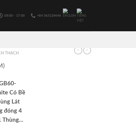
08:00 - 17:00
+84 563124444
CH THẠCH
M)
LGB60-
ite Có Bề
dùng Lát
g đóng 4
/1 Thùng…