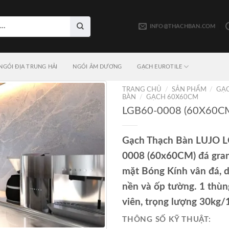
INFO@THACHBAN.COM
NGÓI ĐỊA TRUNG HẢI
NGÓI ÂM DƯƠNG
GẠCH EUROTILE
TRANG CHỦ
/
SẢN PHẨM
/
GẠ
BÀN
/
GẠCH 60X60CM
LGB60-0008 (60X60C
Gạch Thạch Bàn LUJO 
0008 (60x60CM) đá gran
mặt Bóng Kính vân đá, 
nền và ốp tường. 1 thùn
viên, trọng lượng 30kg
THÔNG SỐ KỸ THUẬT: