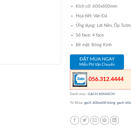
Kích cỡ: 600x600mm
Họa tiết: Vân Đá
Ứng dụng: Lát Nền, Ốp Tườn
Số face: 4 face
Bề mặt: Bóng Kính
ĐẶT MUA NGAY
Miễn Phí Vận Chuyển
056.312.4444
Danh mục:
GẠCH 60X60CM
Từ khóa:
gạch 600x600 bóng
,
gach 60