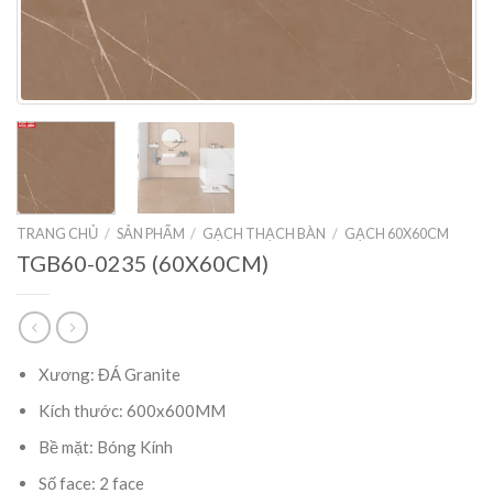
TRANG CHỦ
/
SẢN PHẨM
/
GẠCH THẠCH BÀN
/
GẠCH 60X60CM
TGB60-0235 (60X60CM)
Xương: ĐÁ Granite
Kích thước: 600x600MM
Bề mặt: Bóng Kính
Số face: 2 face