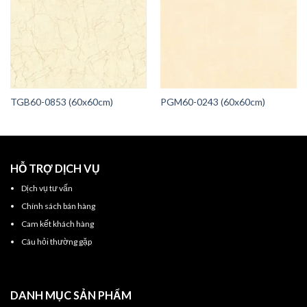
TGB60-0853 (60x60cm)
PGM60-0243 (60x60cm)
HỖ TRỢ DỊCH VỤ
Dịch vụ tư vấn
Chính sách bán hàng
Cam kết khách hàng
Câu hỏi thường gặp
DANH MỤC SẢN PHẨM