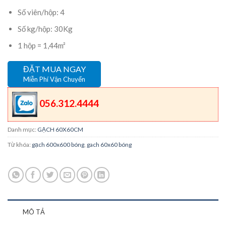
Số viên/hộp: 4
Số kg/hộp: 30Kg
1 hộp = 1,44m²
ĐẶT MUA NGAY
Miễn Phí Vận Chuyển
056.312.4444
Danh mục:
GẠCH 60X60CM
Từ khóa:
gạch 600x600 bóng
,
gach 60x60 bóng
MÔ TẢ