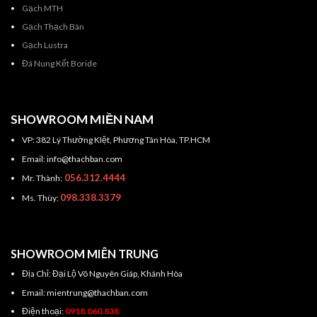
Gạch MTH
Gạch Thạch Bàn
Gạch Lustra
Đá Nung Kết Boride
SHOWROOM MIỀN NAM
VP: 382 Lý Thường KIệt, Phương Tân Hòa, TP.HCM
Email: info@thachban.com
056.312.4444
Mr. Thành:
098.338.3379
Ms. Thùy:
SHOWROOM MIÊN TRUNG
Địa Chỉ: Đại Lộ Võ Nguyên Giáp, Khánh Hòa
Email: mientrung@thachban.com
Điện thoại:
0918.060.838