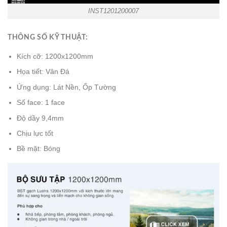
INST1201200007
THÔNG SỐ KỸ THUẬT:
Kích cỡ: 1200x1200mm
Họa tiết: Vân Đá
Ứng dụng: Lát Nền, Ốp Tường
Số face: 1 face
Độ dầy 9,4mm
Chịu lực tốt
Bề mặt: Bóng