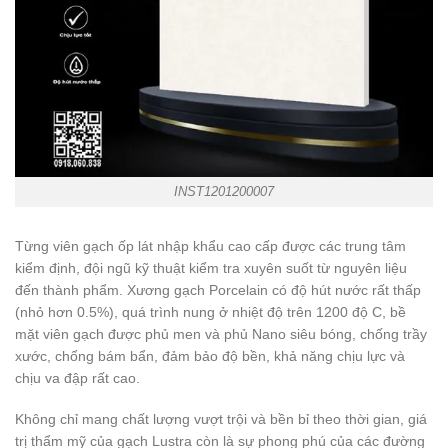
INST1201200007
Từng viên gạch ốp lát nhập khẩu cao cấp được các trung tâm
kiểm định, đội ngũ kỹ thuật kiểm tra xuyên suốt từ nguyên liệu
đến thành phẩm. Xương gạch Porcelain có độ hút nước rất thấp
(nhỏ hơn 0.5%), quá trình nung ở nhiệt độ trên 1200 độ C, bề
mặt viên gạch được phủ men và phủ Nano siêu bóng, chống trầy
xước, chống bám bẩn, đảm bảo độ bền, khả năng chịu lực và
chịu va đập rất cao.
Không chỉ mang chất lượng vượt trội và bền bỉ theo thời gian, giá
trị thẩm mỹ của gạch Lustra còn là sự phong phú của các đường