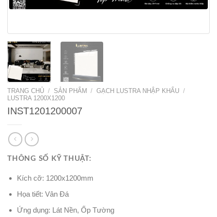
TRANG CHỦ
/
SẢN PHẨM
/
GẠCH LUSTRA NHẬP KHẨU
/
LUSTRA 1200X1200
INST1201200007
THÔNG SỐ KỸ THUẬT:
Kích cỡ: 1200x1200mm
Họa tiết: Vân Đá
Ứng dụng: Lát Nền, Ốp Tường