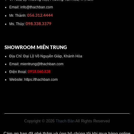
Email: info@thachban.com
Mr. Thành:
056.312.4444
Ms. Thùy:
098.338.3379
SHOWROOM MIÊN TRUNG
Địa Chỉ: Đại Lộ Võ Nguyên Giáp, Khánh Hòa
Email: mientrung@thachban.com
Điện thoại:
0918.060.838
Website: https://thachban.com
Copyright © 2026
Thạch Bàn
All Rights Reserved
Cám ơn bạn đã ghé thăm và ủng hộ chúng tôi khi mua hàng online