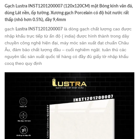
Gạch Lustra INST1201200007 (120x120CM) mặt Bóng kính vân đá,
dùng Lát nền, ốp tường. Xương gạch Porcelain có độ hút nước rất
thấp (nhỏ hơn 0.5%), dầy 9,4mm
gạch
là dòng gạch chất lượng cao được
Lustra INST1201200007
nhập khẩu trực tiếp từ ấn độ ( india) được hình thành trong dây
chuyền công nghệ hiện đại, máy móc sản xuất đạt chuẩn Châu
Âu, đảm bảo chất lượng đầu – cuối nghiêm ngặt. tuân thủ các
nguyên tắc sản xuất quốc tế hàng có đầy đủ giấy tờ nhập khẩu
cocq theo quy định