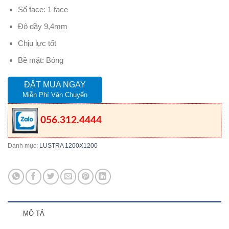
Số face: 1 face
Độ dầy 9,4mm
Chịu lực tốt
Bề mặt: Bóng
ĐẶT MUA NGAY
Miễn Phí Vận Chuyển
056.312.4444
Danh mục:
LUSTRA 1200X1200
MÔ TẢ