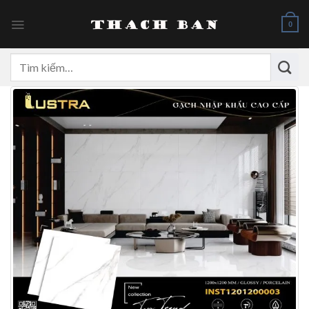
Skip
to
0
content
Tìm
kiếm: