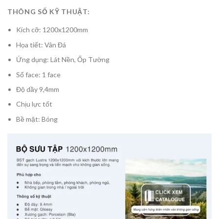
THÔNG SỐ KỸ THUẬT:
Kích cỡ: 1200x1200mm
Họa tiết: Vân Đá
Ứng dụng: Lát Nền, Ốp Tường
Số face: 1 face
Độ dầy 9,4mm
Chịu lực tốt
Bề mặt: Bóng