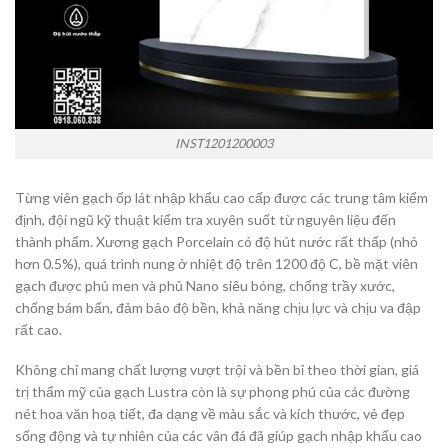
INST1201200003
Từng viên gạch ốp lát nhập khẩu cao cấp được các trung tâm kiểm
định, đội ngũ kỹ thuật kiểm tra xuyên suốt từ nguyên liệu đến
thành phẩm. Xương gạch Porcelain có độ hút nước rất thấp (nhỏ
hơn 0.5%), quá trình nung ở nhiệt độ trên 1200 độ C, bề mặt viên
gạch được phủ men và phủ Nano siêu bóng, chống trầy xước,
chống bám bẩn, đảm bảo độ bền, khả năng chịu lực và chịu va đập
rất cao.
Không chỉ mang chất lượng vượt trội và bền bỉ theo thời gian, giá
trị thẩm mỹ của gạch Lustra còn là sự phong phú của các đường
nét hoa văn hoạ tiết, đa dạng về màu sắc và kích thước, vẻ đẹp
sống động và tự nhiên của các vân đá đã giúp gạch nhập khẩu cao