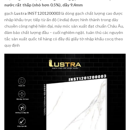
nước rất thấp (nhỏ hơn 0.5%), dầy 9,4mm
gạch
Lustra INST1201200003
là dòng gạch chất lượng cao được
nhập khẩu trực tiếp từ ấn độ ( india) được hình thành trong dây
chuyền công nghệ hiện đại, máy móc sản xuất đạt chuẩn Châu Âu,
đảm bảo chất lượng đầu – cuối nghiêm ngặt. tuân thủ các nguyên
tắc sản xuất quốc tế hàng có đầy đủ giấy tờ nhập khẩu cocq theo
quy định