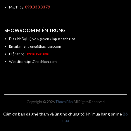
098.338.3379
Ms. Thùy:
SHOWROOM MIÊN TRUNG
Địa Chỉ: Đại Lộ Võ Nguyên Giáp, Khánh Hòa
Email: mientrung@thachban.com
Điện thoại:
0918.060.838
Website: https://thachban.com
Copyright © 2026
Thạch Bàn
All Rights Reserved
Cám ơn bạn đã ghé thăm và ủng hộ chúng tôi khi mua hàng online
Bỏ
qua