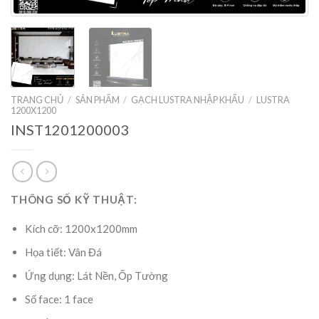
TRANG CHỦ
/
SẢN PHẨM
/
GẠCH LUSTRA NHẬP KHẨU
/
LUSTRA
1200X1200
INST1201200003
THÔNG SỐ KỸ THUẬT:
Kích cỡ: 1200x1200mm
Họa tiết: Vân Đá
Ứng dụng: Lát Nền, Ốp Tường
Số face: 1 face