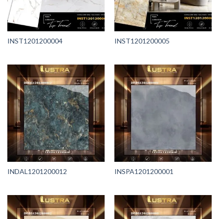
INST1201200004
INST1201200005
INDAL1201200012
INSPA1201200001