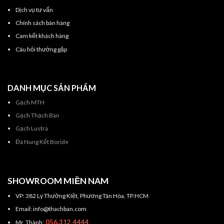
Dịch vụ tư vấn
Chính sách bán hàng
Cam kết khách hàng
Câu hỏi thường gặp
DANH MỤC SẢN PHẨM
Gạch MTH
Gạch Thạch Bàn
Gạch Lustra
Đá Nung Kết Boride
SHOWROOM MIỀN NAM
VP: 382 Lý Thường KIệt, Phương Tân Hòa, TP.HCM
Email: info@thachban.com
056.312.4444
Mr. Thành: