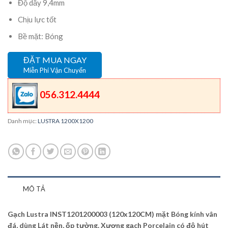
Độ dầy 9,4mm
Chịu lực tốt
Bề mặt: Bóng
ĐẶT MUA NGAY
Miễn Phí Vận Chuyển
056.312.4444
Danh mục:
LUSTRA 1200X1200
MÔ TẢ
Gạch Lustra INST1201200003 (120x120CM) mặt Bóng kính vân
đá, dùng Lát nền, ốp tường. Xương gạch Porcelain có độ hút