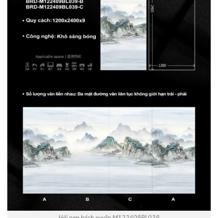
Hải nạp bách xuyên M122409BL039