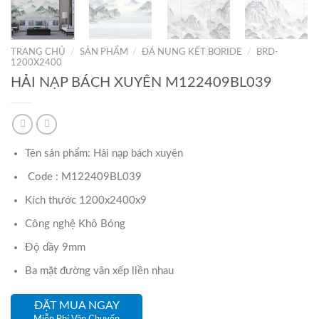
TRANG CHỦ
/
SẢN PHẨM
/
ĐÁ NUNG KẾT BORIDE
/
BRD-
1200X2400
HẢI NẠP BÁCH XUYÊN M122409BL039
Tên sản phẩm: Hải nạp bách xuyên
Code : M122409BL039
Kích thước 1200x2400x9
Công nghệ Khô Bóng
Độ dầy 9mm
Ba mặt đường vân xếp liền nhau
ĐẶT MUA NGAY