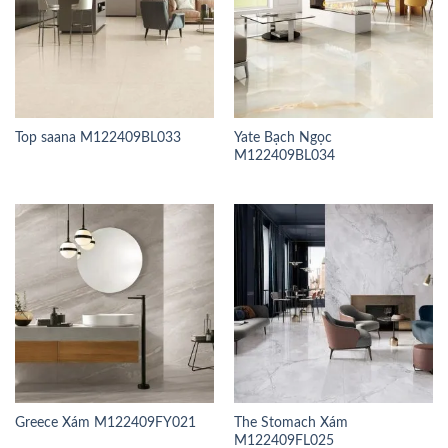
Top saana M122409BL033
Yate Bạch Ngọc
M122409BL034
Greece Xám M122409FY021
The Stomach Xám
M122409FL025