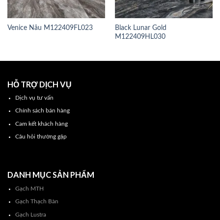
Venice Nâu M122409FL023
Black Lunar Gold
M122409HL030
HỖ TRỢ DỊCH VỤ
Dịch vụ tư vấn
Chính sách bán hàng
Cam kết khách hàng
Câu hỏi thường gặp
DANH MỤC SẢN PHẨM
Gạch MTH
Gạch Thạch Bàn
Gạch Lustra