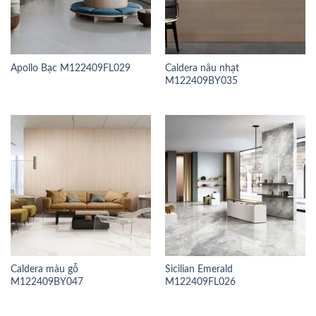
Apollo Bạc M122409FL029
Caldera nâu nhạt
M122409BY035
Caldera màu gỗ
Sicilian Emerald
M122409BY047
M122409FL026