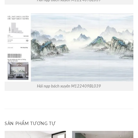
Hải nạp bách xuyên M122409BL039
SẢN PHẨM TƯƠNG TỰ