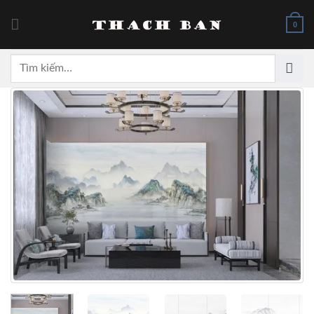
Skip
to
0
content
Tìm
kiếm: