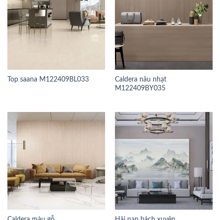
Top saana M122409BL033
Caldera nâu nhạt
M122409BY035
Caldera màu gỗ
Hải nạp bách xuyên