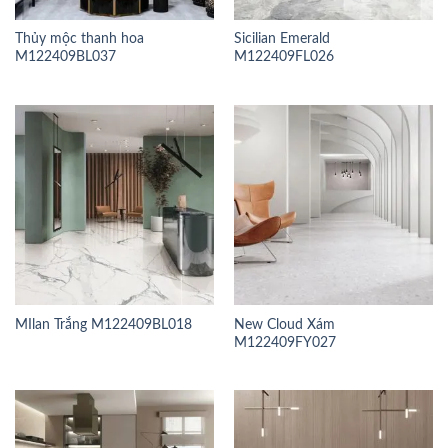
Thủy mộc thanh hoa
Sicilian Emerald
M122409BL037
M122409FL026
MIlan Trắng M122409BL018
New Cloud Xám
M122409FY027