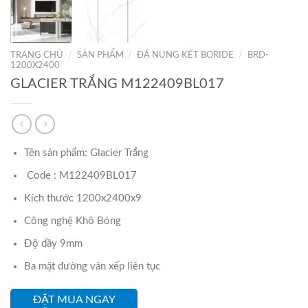
TRANG CHỦ
/
SẢN PHẨM
/
ĐÁ NUNG KẾT BORIDE
/
BRD-
1200X2400
GLACIER TRẮNG M122409BL017
Tên sản phẩm: Glacier Trắng
Code : M122409BL017
Kích thước 1200x2400x9
Công nghệ Khô Bóng
Độ dầy 9mm
Ba mặt đường vân xếp liên tục
ĐẶT MUA NGAY