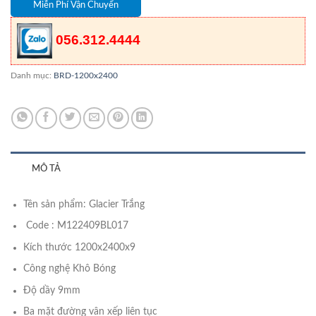
Miễn Phí Vận Chuyển
056.312.4444
Danh mục:
BRD-1200x2400
MÔ TẢ
Tên sản phẩm: Glacier Trắng
Code : M122409BL017
Kích thước 1200x2400x9
Công nghệ Khô Bóng
Độ dầy 9mm
Ba mặt đường vân xếp liên tục