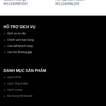
M122409BY047
M122409BL039
HỖ TRỢ DỊCH VỤ
Dịch vụ tư vấn
Chính sách bán hàng
Cam kết khách hàng
Câu hỏi thường gặp
DANH MỤC SẢN PHẨM
Gạch MTH
Gạch Thạch Bàn
Gạch Lustra
Đá Nung Kết Boride