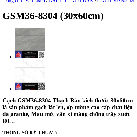
Trang chủ
/
Sản phẩm
/
GẠCH THẠCH BÀN
/
GẠCH 30X60CM
GSM36-8304 (30x60cm)
Gạch GSM36-8304 Thạch Bàn kích thước 30x60cm,
là sản phẩm gạch lát lền, ốp tường cao cấp chất liệu
đá granite, Matt mờ, vân xi măng chống trầy xước
tốt…
THÔNG SỐ KỸ THUẬT: