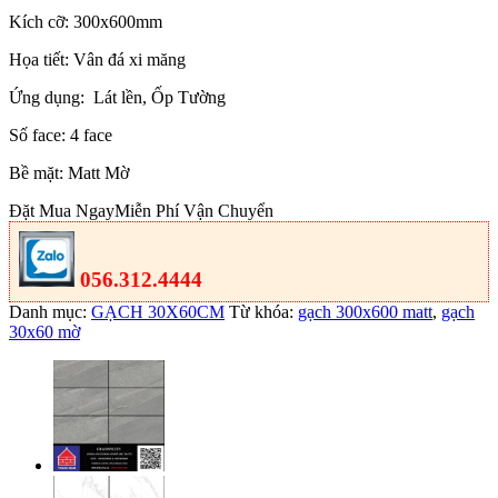
Kích cỡ: 300x600mm
Họa tiết: Vân đá xi măng
Ứng dụng: Lát lền, Ốp Tường
Số face: 4 face
Bề mặt: Matt Mờ
Đặt Mua Ngay
Miễn Phí Vận Chuyển
056.312.4444
Danh mục:
GẠCH 30X60CM
Từ khóa:
gạch 300x600 matt
,
gạch
30x60 mờ