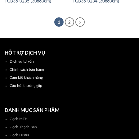
TGB36-0235 (30x60cm)
TGB36-0234 (30x60cm)
1
2
HỖ TRỢ DỊCH VỤ
Dịch vụ tư vấn
Chính sách bán hàng
Cam kết khách hàng
Câu hỏi thường gặp
DANH MỤC SẢN PHẨM
Gạch MTH
Gạch Thạch Bàn
Gạch Lustra