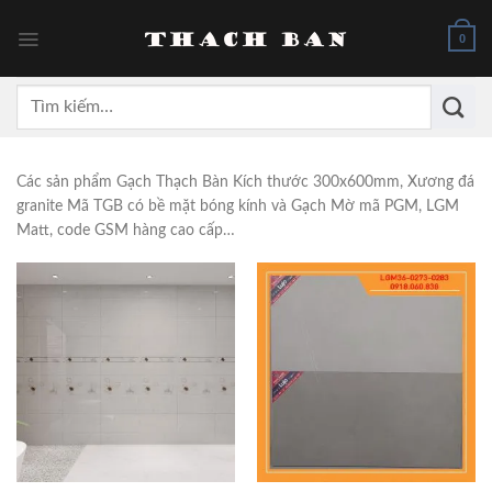
Skip
to
0
content
Tìm
kiếm:
Các sản phẩm Gạch Thạch Bàn Kích thước 300x600mm, Xương đá
granite Mã TGB có bề mặt bóng kính và Gạch Mờ mã PGM, LGM
Matt, code GSM hàng cao cấp…