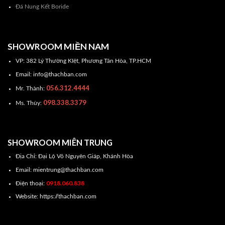
Đá Nung Kết Boride
SHOWROOM MIỀN NAM
VP: 382 Lý Thường KIệt, Phương Tân Hòa, TP.HCM
Email: info@thachban.com
056.312.4444
Mr. Thành:
098.338.3379
Ms. Thùy:
SHOWROOM MIÊN TRUNG
Địa Chỉ: Đại Lộ Võ Nguyên Giáp, Khánh Hòa
Email: mientrung@thachban.com
0918.060.838
Điện thoại:
Website: https://thachban.com