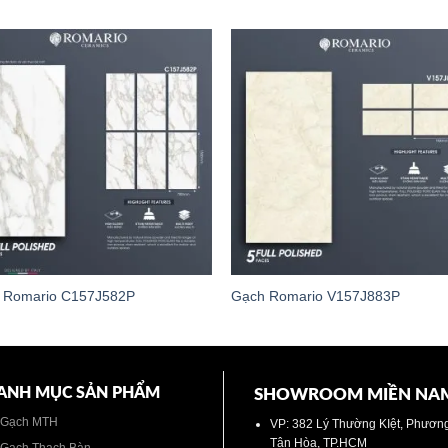
 Romario C157J582P
Gạch Romario V157J883P
ANH MỤC SẢN PHẨM
SHOWROOM MIỀN NA
Gạch MTH
VP: 382 Lý Thường KIệt, Phươn
Tân Hòa, TP.HCM