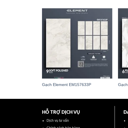
Gạch Element EM157633P
Gạch
HỖ TRỢ DỊCH VỤ
D
Dịch vụ tư vấn