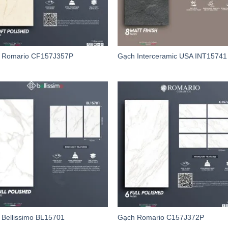
 Romario CF157J357P
Gạch Interceramic USA INT15741
 Bellissimo BL15701
Gạch Romario C157J372P