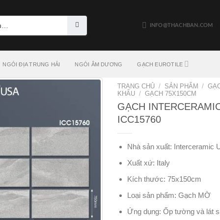
INFO@THACHBAN.COM
NGÓI ĐỊA TRUNG HẢI
NGÓI ÂM DƯƠNG
GẠCH EUROTILE
TRANG CHỦ
/
SẢN PHẨM
/
GẠ
KHẨU
/
GẠCH 75X150CM
GẠCH INTERCERAMIC
ICC15760
Nhà sản xuất: Interceramic
Xuất xứ: Italy
Kích thước: 75x150cm
Loại sản phẩm: Gạch MỜ
Ứng dụng: Ốp tường và lát 