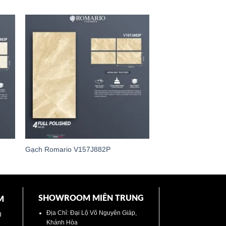
Gạch Romario V157J882P
SHOWROOM MIÊN TRUNG
M
Địa Chỉ: Đại Lộ Võ Nguyên Giáp,
g
Khánh Hòa