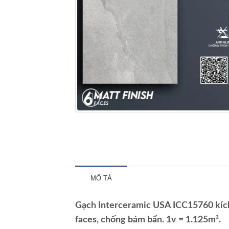
MÔ TẢ
Gạch Interceramic USA ICC15760 kích
faces, chống bám bẩn. 1v = 1.125m².