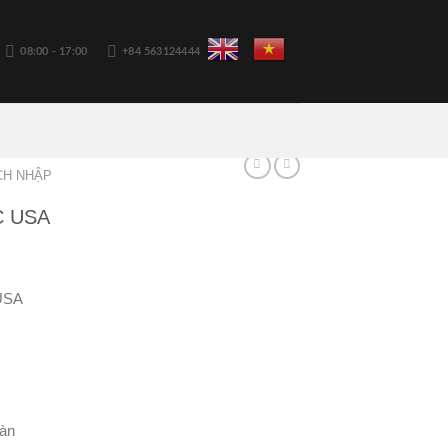
08:00 - 17:00
+84 563124444
CH NHẬP
 USA
 USA
sàn