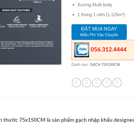
Xương Multi body
1 thùng 1 viên (1.125m²)
ĐẶT MUA NGAY
Miễn Phí Vận Chuyển
056.312.4444
Danh mục:
GẠCH 75X150CM
 thước 75x150CM là sản phẩm gạch nhập khẩu designed b