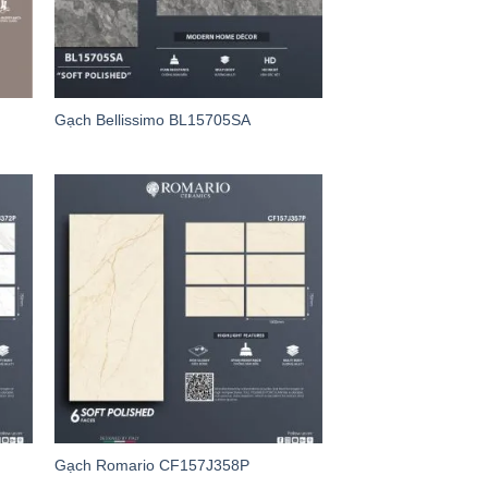
Gạch Bellissimo BL15705SA
Gạch Romario CF157J358P