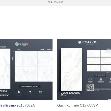
ICC15755F
 Bellissimo BL15703SA
Gạch Romario C157J372P