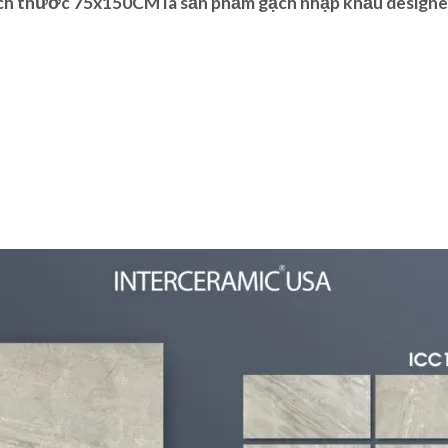
 thước 75x150CM là sản phẩm gạch nhập khẩu designed b