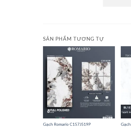
SẢN PHẨM TƯƠNG TỰ
Gạch Romario C157J519P
Gạch