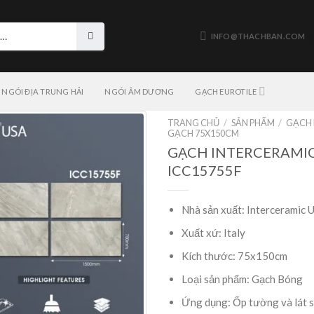
INFO@THACHBAN.COM
NGÓI ĐỊA TRUNG HẢI
NGÓI ÂM DƯƠNG
GẠCH EUROTILE
TRANG CHỦ
/
SẢN PHẨM
/
GẠCH 
GẠCH 75X150CM
GẠCH INTERCERAMIC
ICC15755F
Nhà sản xuất: Interceramic 
Xuất xứ: Italy
Kích thước: 75x150cm
Loại sản phẩm: Gạch Bóng
Ứng dụng: Ốp tường và lát 