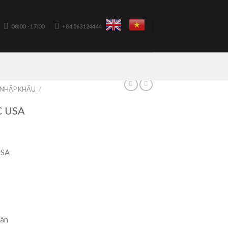
08:00 - 17:00
+84 563124444
NHẬP KHẨU
/
 USA
USA
sàn