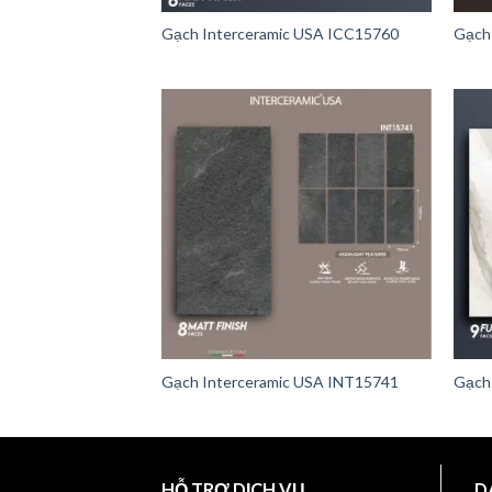
Gạch Interceramic USA ICC15760
Gạch
Gạch Interceramic USA INT15741
Gạch
HỖ TRỢ DỊCH VỤ
D