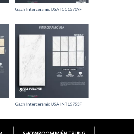
Gạch Interceramic USA ICC15709F
Gạch Interceramic USA INT15753F
M
SHOWROOM MIÊN TRUNG