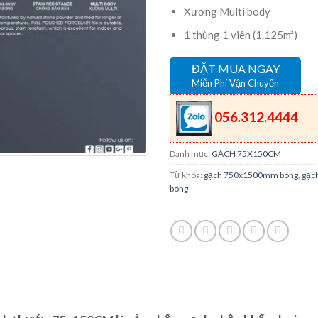
Xương Multi body
1 thùng 1 viên (1.125m²)
ĐẶT MUA NGAY
Miễn Phí Vận Chuyển
056.312.4444
Danh mục:
GẠCH 75X150CM
Từ khóa:
gạch 750x1500mm bóng
,
gạc
bóng