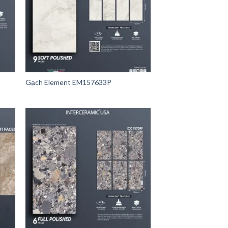
Gạch Element EM157633P