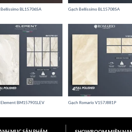
 Bellissimo BL15706SA
Gạch Bellissimo BL15708SA
 Element BM157901LEV
Gạch Romario V157J881P
ANH MỤC SẢN PHẨM
SHOWROOM MIỀN NA