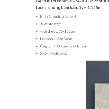
Gạch Interceramic USA ICC15755F kích
faces, chống bám bẩn. 1v = 1.125m².
Element
Nhà sản xuất:
Xuất xứ: Italy
Kích thước: 75x150cm
Loại sản phẩm: Bóng
Ứng dụng: Ốp tường và lát sàn
Xương Multi body