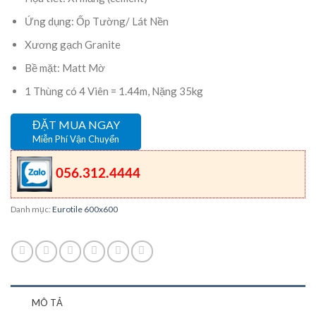
Ứng dụng: Ốp Tường/ Lát Nền
Xương gạch Granite
Bề mặt: Matt Mờ
1 Thùng có 4 Viên = 1.44m, Nặng 35kg
ĐẶT MUA NGAY
Miễn Phí Vận Chuyển
056.312.4444
Danh mục:
Eurotile 600x600
MÔ TẢ