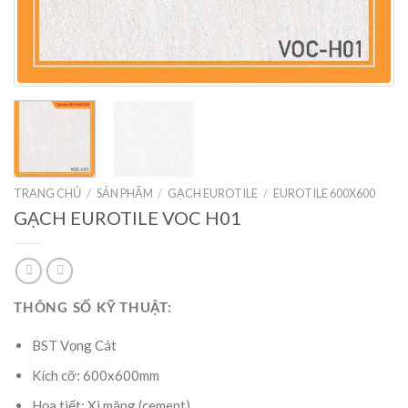
TRANG CHỦ
/
SẢN PHẨM
/
GẠCH EUROTILE
/
EUROTILE 600X600
GẠCH EUROTILE VOC H01
THÔNG SỐ KỸ THUẬT:
BST Vọng Cát
Kích cỡ: 600x600mm
Họa tiết: Xi măng (cement)