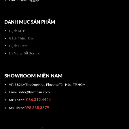
DANH MỤC SẢN PHẨM
Gạch MTH
Gạch Thạch Bàn
Gạch Lustra
Đá Nung Kết Boride
SHOWROOM MIỀN NAM
VP: 382 Lý Thường KIệt, Phương Tân Hòa, TP.HCM
Email: info@thachban.com
Mr. Thành:
056.312.4444
Ms. Thùy:
098.338.3379