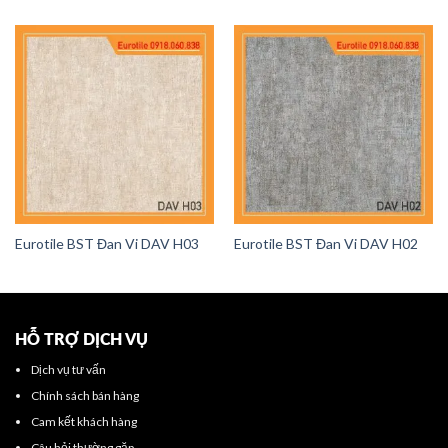
Eurotile BST Đan Vi DAV H03
Eurotile BST Đan Vi DAV H02
HỖ TRỢ DỊCH VỤ
Dịch vụ tư vấn
Chính sách bán hàng
Cam kết khách hàng
Câu hỏi thường gặp