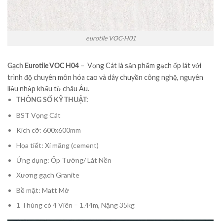
eurotile VOC-H01
– Vọng Cát là sản phẩm gạch ốp lát với
Eurotile
VOC H04
Gạch
trình độ chuyên môn hóa cao và dây chuyền công nghệ, nguyên
liệu nhập khẩu từ châu Âu.
THÔNG SỐ KỸ THUẬT:
BST Vọng Cát
Kích cỡ: 600x600mm
Họa tiết: Xi măng (cement)
Ứng dụng: Ốp Tường/ Lát Nền
Xương gạch Granite
Bề mặt: Matt Mờ
1 Thùng có 4 Viên = 1.44m, Nặng 35kg