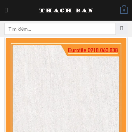
Skip
to
0
content
Tìm
kiếm: