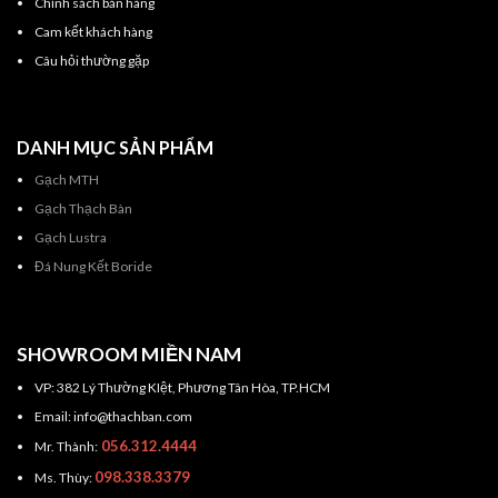
Chính sách bán hàng
Cam kết khách hàng
Câu hỏi thường gặp
DANH MỤC SẢN PHẨM
Gạch MTH
Gạch Thạch Bàn
Gạch Lustra
Đá Nung Kết Boride
SHOWROOM MIỀN NAM
VP: 382 Lý Thường KIệt, Phương Tân Hòa, TP.HCM
Email: info@thachban.com
056.312.4444
Mr. Thành:
098.338.3379
Ms. Thùy: