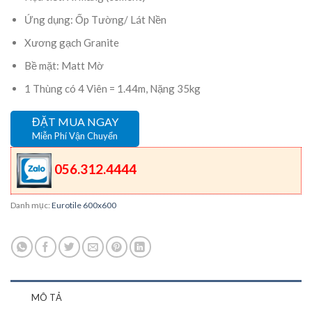
Ứng dụng: Ốp Tường/ Lát Nền
Xương gạch Granite
Bề mặt: Matt Mờ
1 Thùng có 4 Viên = 1.44m, Nặng 35kg
ĐẶT MUA NGAY
Miễn Phí Vận Chuyển
056.312.4444
Danh mục:
Eurotile 600x600
MÔ TẢ