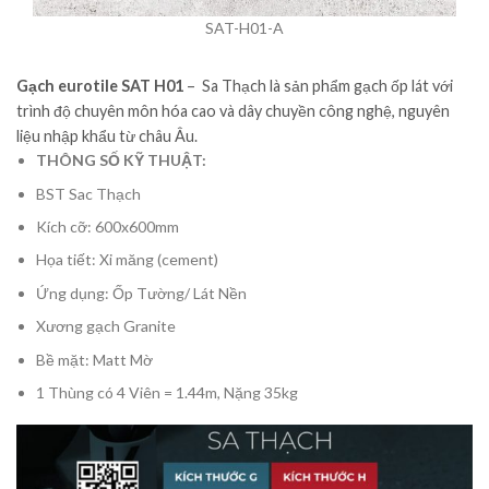
SAT-H01-A
Gạch eurotile SAT H01
– Sa Thạch là sản phẩm gạch ốp lát với
trình độ chuyên môn hóa cao và dây chuyền công nghệ, nguyên
liệu nhập khẩu từ châu Âu.
THÔNG SỐ KỸ THUẬT:
BST Sac Thạch
Kích cỡ: 600x600mm
Họa tiết: Xi măng (cement)
Ứng dụng: Ốp Tường/ Lát Nền
Xương gạch Granite
Bề mặt: Matt Mờ
1 Thùng có 4 Viên = 1.44m, Nặng 35kg