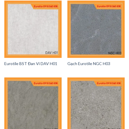
Eurotile BST Đan Vi DAV H01
Gạch Eurotile NGC H03