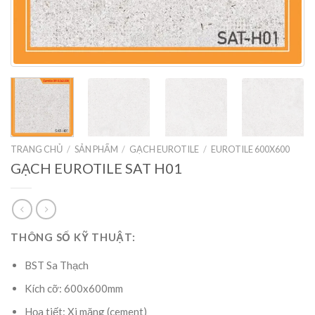
TRANG CHỦ
/
SẢN PHẨM
/
GẠCH EUROTILE
/
EUROTILE 600X600
GẠCH EUROTILE SAT H01
THÔNG SỐ KỸ THUẬT:
BST Sa Thạch
Kích cỡ: 600x600mm
Họa tiết: Xi măng (cement)