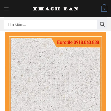
Skip
to
0
content
Tìm
kiếm: