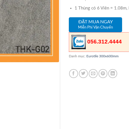
1 Thùng có 6 Viên = 1.08m,
ĐẶT MUA NGAY
Miễn Phí Vận Chuyển
056.312.4444
Danh mục:
Eurotile 300x600mm