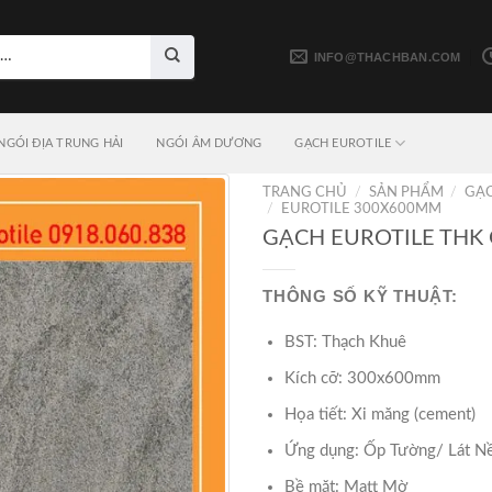
INFO@THACHBAN.COM
NGÓI ĐỊA TRUNG HẢI
NGÓI ÂM DƯƠNG
GẠCH EUROTILE
TRANG CHỦ
/
SẢN PHẨM
/
GẠC
/
EUROTILE 300X600MM
GẠCH EUROTILE THK
THÔNG SỐ KỸ THUẬT:
BST: Thạch Khuê
Kích cỡ: 300x600mm
Họa tiết: Xi măng (cement)
Ứng dụng: Ốp Tường/ Lát N
Bề mặt: Matt Mờ