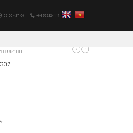
08:00 - 17:00
+84 563124444
H EUROTILE
 G02
ền